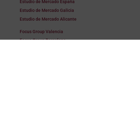
Estudio de Mercado España
Estudio de Mercado Galicia
Estudio de Mercado Alicante
Focus Group Valencia
Focus Group Barcelona
Focus Group Madrid
Focus Group España
Focus Group Galicia
Focus Group Alicante
Encuestas Valencia
Encuestas Barcelona
Encuestas Madrid
Encuestas España
Encuestas Galicia
Encuestas Alicante