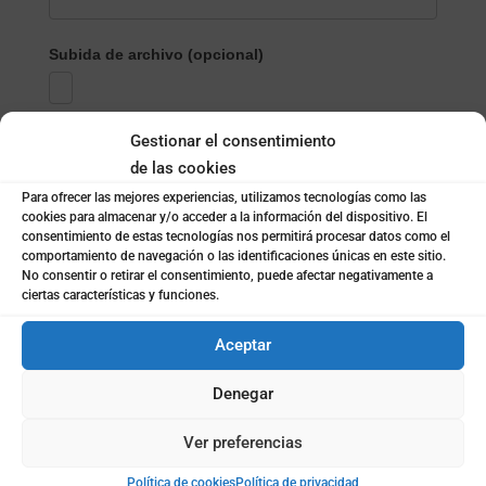
Subida de archivo (opcional)
Gestionar el consentimiento
Mensaje
*
de las cookies
Para ofrecer las mejores experiencias, utilizamos tecnologías como las
cookies para almacenar y/o acceder a la información del dispositivo. El
consentimiento de estas tecnologías nos permitirá procesar datos como el
comportamiento de navegación o las identificaciones únicas en este sitio.
No consentir o retirar el consentimiento, puede afectar negativamente a
ciertas características y funciones.
Política de privacidad
*
He leído y acepto los términos de la
política de
Privacidad de Coto Consulting
Aceptar
Denegar
Notificaciones
Acepto recibir notificaciones de Coto Consulting.
(newsletters, cursos, informes, etc)
Ver preferencias
Política de cookies
Política de privacidad