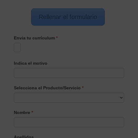
Rellenar el formulario
Envia tu currículum
*
Indica el motivo
Selecciona el Producto/Servicio
*
Selecciona
Nombre
*
el
Producto/Servicio
Apellidos