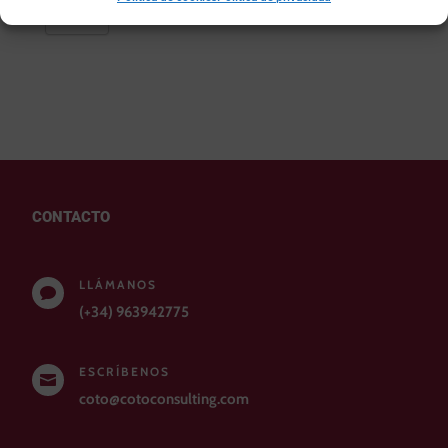
Enviar
CONTACTO
LLÁMANOS

(+34) 963942775
ESCRÍBENOS

coto@cotoconsulting.com