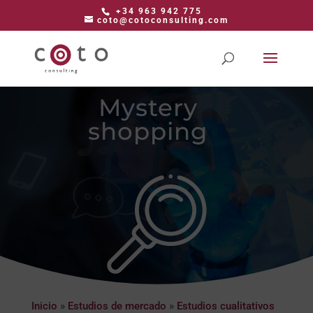
+34 963 942 775
coto@cotoconsulting.com
Mystery
shopping
Inicio
»
Estudios de mercado
»
Estudios cualitativos