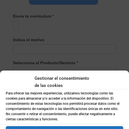
Envia tu currículum
*
Indica el motivo
Selecciona el Producto/Servicio
*
Gestionar el consentimiento
Selecciona
de las cookies
Nombre
*
el
Para ofrecer las mejores experiencias, utilizamos tecnologías como las
Producto/Servicio
cookies para almacenar y/o acceder a la información del dispositivo. El
consentimiento de estas tecnologías nos permitirá procesar datos como el
Apellidos
comportamiento de navegación o las identificaciones únicas en este sitio.
No consentir o retirar el consentimiento, puede afectar negativamente a
ciertas características y funciones.