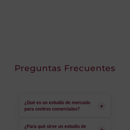
Preguntas Frecuentes
¿Qué es un estudio de mercado
+
para centros comerciales?
Es una investigación orientada a analizar
¿Para qué sirve un estudio de
el perfil del visitante, los hábitos de visita,
+