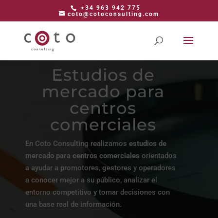
+34 963 942 775
coto@cotoconsulting.com
Estudios de
mercado para
centros
comerciales
En Coto Consulting realizamos
estudios de
mercado para centros comerciales
orientados
a ayudar a promotores, gestores y operadores
a conocer mejor a su público, analizar el
entorno competitivo y tomar decisiones con
una base real de información.