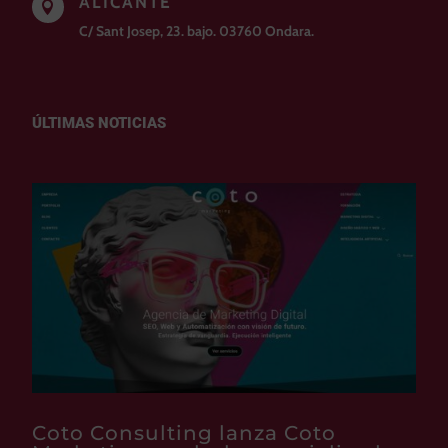
ALICANTE

C/ Sant Josep, 23. bajo. 03760 Ondara.
ÚLTIMAS NOTICIAS
Coto Consulting lanza Coto