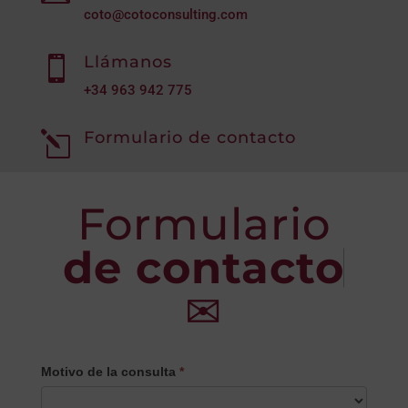
coto@cotoconsulting.com
Llámanos

+34
963 942 775
Formulario de contacto
l
Formulario
de contacto
✉
CONTACTO
Motivo de la consulta
*
PRINCIPAL