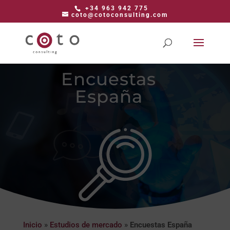
+34 963 942 775
coto@cotoconsulting.com
Encuestas
España
Inicio
»
Estudios de mercado
»
Encuestas España