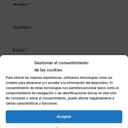
Nombre
*
el
Producto/Servicio
Apellidos
Email
*
Gestionar el consentimiento
de las cookies
Teléfono
*
Para ofrecer las mejores experiencias, utilizamos tecnologías como las
cookies para almacenar y/o acceder a la información del dispositivo. El
consentimiento de estas tecnologías nos permitirá procesar datos como el
comportamiento de navegación o las identificaciones únicas en este sitio.
Localidad
*
No consentir o retirar el consentimiento, puede afectar negativamente a
ciertas características y funciones.
Aceptar
¿Empresa o particular?
*
Empresa