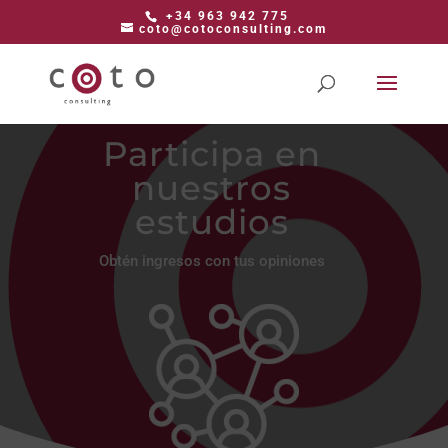
+34 963 942 775
coto@cotoconsulting.com
Participa en
nuestros
estudios
Obtén ingresos con tus opiniones