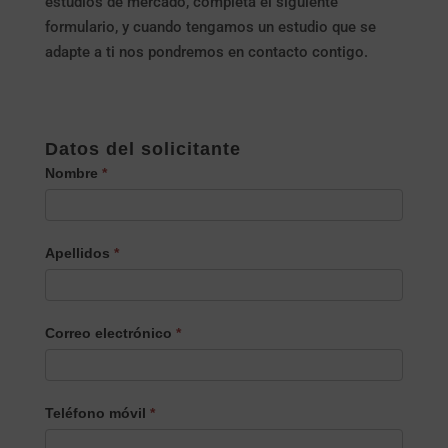
estudios de mercado, completa el siguiente
formulario, y cuando tengamos un estudio que se
adapte a ti nos pondremos en contacto contigo.
PARTICIPA
Datos del solicitante
EN
Nombre
*
NUESTROS
ESTUDIOS
DE
Apellidos
*
MERCADO
REMUNERADOS
Correo electrónico
*
Teléfono móvil
*