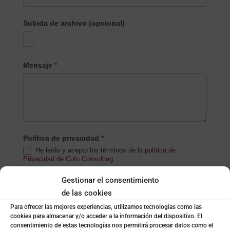
Subida de archivo (opcional)
Mensaje
*
Política de privacidad
*
He leído y acepto los términos de la
política de
Privacidad de Coto Consulting
Gestionar el consentimiento
Notificaciones
de las cookies
Acepto recibir notificaciones de Coto Consulting.
(newsletters, cursos, informes, etc)
Para ofrecer las mejores experiencias, utilizamos tecnologías como las
cookies para almacenar y/o acceder a la información del dispositivo. El
consentimiento de estas tecnologías nos permitirá procesar datos como el