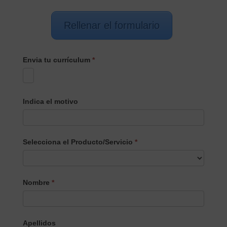
Rellenar el formulario
Envia tu currículum
*
Indica el motivo
Selecciona el Producto/Servicio
*
Selecciona
Nombre
*
el
Producto/Servicio
Apellidos