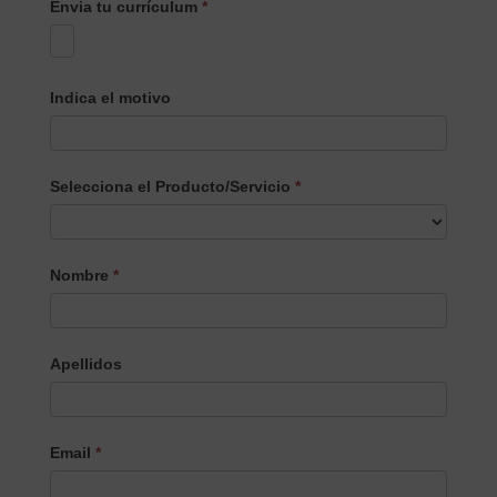
Envia tu currículum
*
Indica el motivo
Selecciona el Producto/Servicio
*
Selecciona
Nombre
*
el
Producto/Servicio
Apellidos
Email
*