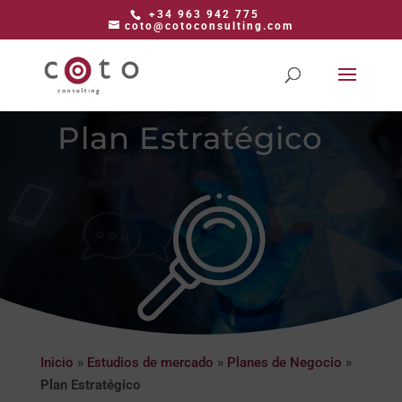
+34 963 942 775
coto@cotoconsulting.com
Plan Estratégico
Inicio
»
Estudios de mercado
»
Planes de Negocio
»
Plan Estratégico