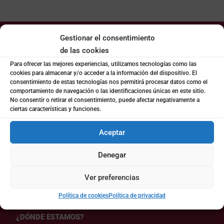
Gestionar el consentimiento
CONTACTO
de las cookies
Para ofrecer las mejores experiencias, utilizamos tecnologías como las
cookies para almacenar y/o acceder a la información del dispositivo. El
consentimiento de estas tecnologías nos permitirá procesar datos como el
LLÁMANOS

comportamiento de navegación o las identificaciones únicas en este sitio.
(+34) 963942775
No consentir o retirar el consentimiento, puede afectar negativamente a
ciertas características y funciones.
ESCRÍBENOS

Aceptar
coto@cotoconsulting.com
Denegar
Ver preferencias
Política de cookies
Política de privacidad
¿DÓNDE ESTAMOS?