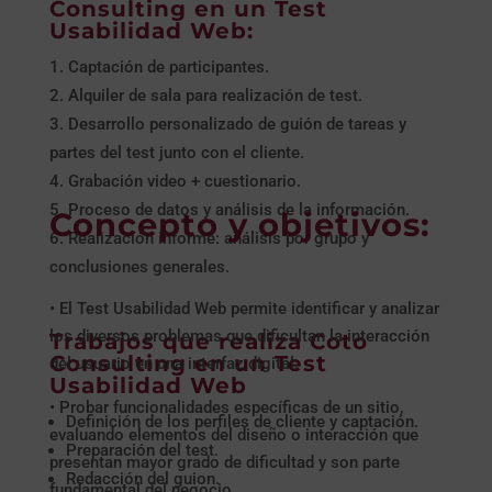
Consulting en un Test
Usabilidad Web:
Captación de participantes.
Alquiler de sala para realización de test.
Desarrollo personalizado de guión de tareas y
partes del test junto con el cliente.
Grabación video + cuestionario.
Proceso de datos y análisis de la información.
Concepto y objetivos:
Realización informe: análisis por grupo y
conclusiones generales.
• El Test Usabilidad Web permite identificar y analizar
los diversos problemas que dificultan la interacción
Trabajos que realiza Coto
Consulting en un Test
del usuario en una interfaz digital.
Usabilidad Web
• Probar funcionalidades específicas de un sitio,
Definición de los perfiles de cliente y captación.
evaluando elementos del diseño o interacción que
Preparación del test.
presentan mayor grado de dificultad y son parte
Redacción del guion.
fundamental del negocio.