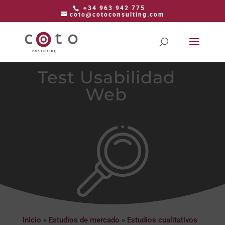
+34 963 942 775
coto@cotoconsulting.com
Test Usabilidad
Web
Inicio
»
Estudios de mercado
»
Estudios cualitativos