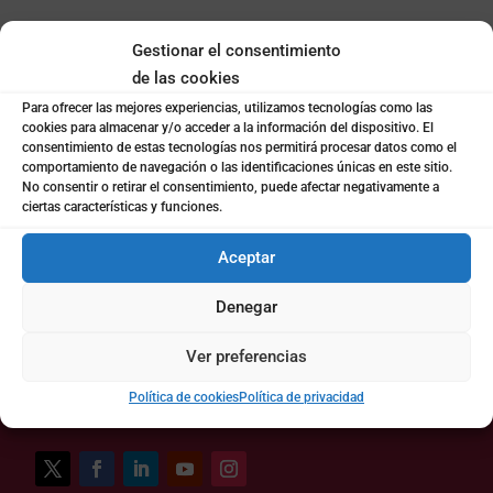
Gestionar el consentimiento
de las cookies
Para ofrecer las mejores experiencias, utilizamos tecnologías como las
cookies para almacenar y/o acceder a la información del dispositivo. El
consentimiento de estas tecnologías nos permitirá procesar datos como el
comportamiento de navegación o las identificaciones únicas en este sitio.
No consentir o retirar el consentimiento, puede afectar negativamente a
CONTACTO
ciertas características y funciones.
Aceptar
LLÁMANOS

(+34) 963942775
Denegar
Ver preferencias
ESCRÍBENOS

coto@cotoconsulting.com
Política de cookies
Política de privacidad