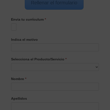
Rellenar el formulario
Envia tu currículum
*
Indica el motivo
Selecciona el Producto/Servicio
*
Selecciona
Nombre
*
el
Producto/Servicio
Apellidos