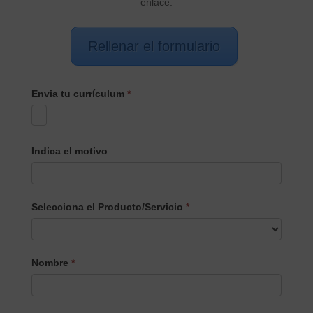
enlace:
Rellenar el formulario
Envia tu currículum
*
Indica el motivo
Selecciona el Producto/Servicio
*
Selecciona
Nombre
*
el
Producto/Servicio