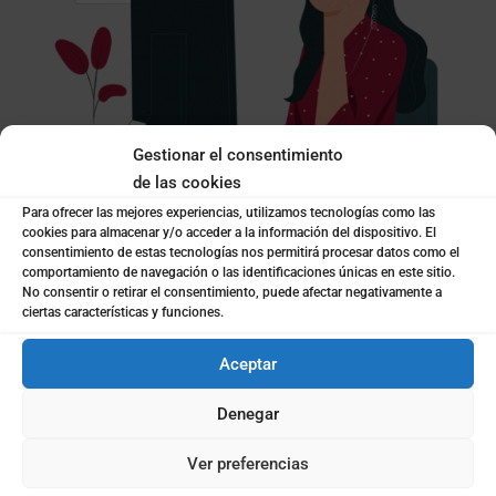
Gestionar el consentimiento
de las cookies
Para ofrecer las mejores experiencias, utilizamos tecnologías como las
+ INFORMACIÓN O
cookies para almacenar y/o acceder a la información del dispositivo. El
PRESUPUESTO
consentimiento de estas tecnologías nos permitirá procesar datos como el
comportamiento de navegación o las identificaciones únicas en este sitio.
No consentir o retirar el consentimiento, puede afectar negativamente a
Solicita más información o presupuesto sin
ciertas características y funciones.
compromiso.
Aceptar
Escríbenos

Denegar
coto@cotoconsulting.com
Ver preferencias
Llámanos
