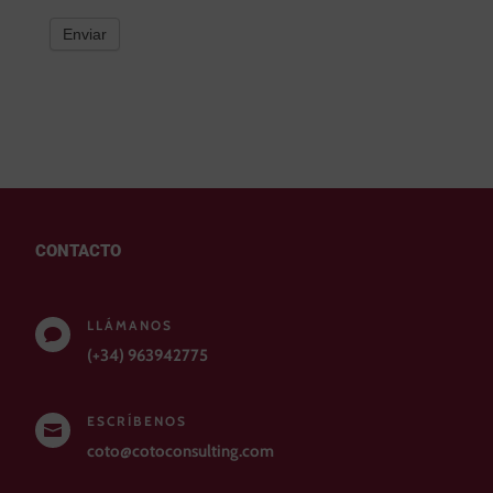
Enviar
CONTACTO
LLÁMANOS

(+34) 963942775
ESCRÍBENOS

coto@cotoconsulting.com