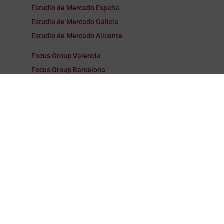
Estudio de Mercado España
Estudio de Mercado Galicia
Estudio de Mercado Alicante
Focus Group Valencia
Focus Group Barcelona
Focus Group Madrid
Focus Group España
Focus Group Galicia
Focus Group Alicante
Encuestas Valencia
Encuestas Barcelona
Encuestas Madrid
Encuestas España
Encuestas Galicia
Encuestas Alicante