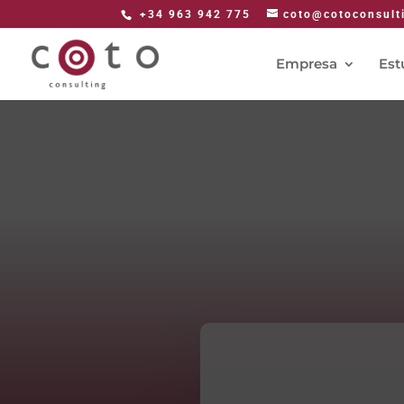
+34 963 942 775
coto@cotoconsult
Empresa
Est