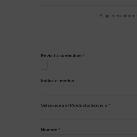
Si quieres entrar e
Envia tu currículum
*
Indica el motivo
Selecciona el Producto/Servicio
*
Selecciona
Nombre
*
el