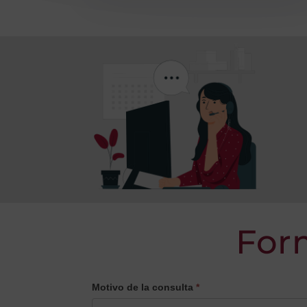
For
CONTACTO
Motivo de la consulta
*
PRINCIPAL