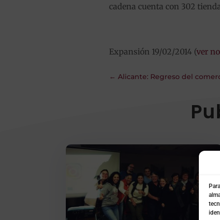
cadena cuenta con 302 tienda
Expansión 19/02/2014 (
ver no
←
Alicante: Regreso del comerc
Pu
Para
alma
tecn
iden