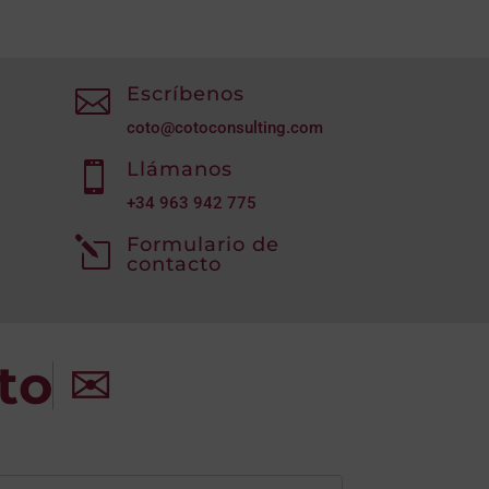
Escríbenos

coto@cotoconsulting.com
Llámanos

+34
963 942 775
Formulario de
l
contacto
to
✉