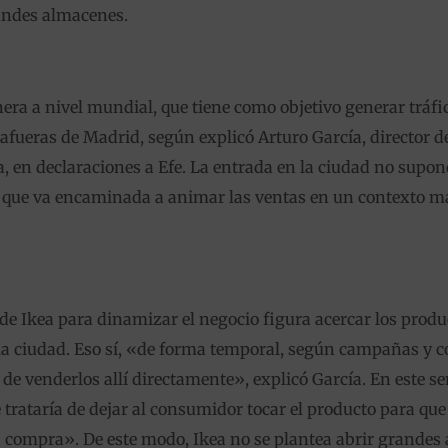
andes almacenes.
onera a nivel mundial, que tiene como objetivo generar tráfi
s afueras de Madrid, según explicó Arturo García, director
a, en declaraciones a Efe. La entrada en la ciudad no supo
o que va encaminada a animar las ventas en un contexto ma
s de Ikea para dinamizar el negocio figura acercar los prod
 la ciudad. Eso sí, «de forma temporal, según campañas y
de venderlos allí directamente», explicó García. En este se
rataría de dejar al consumidor tocar el producto para que 
la compra». De este modo, Ikea no se plantea abrir grandes 