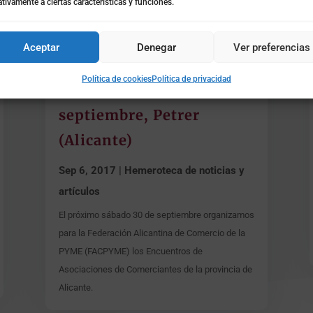
tivamente a ciertas características y funciones.
Aceptar
Denegar
Ver preferencias
Jornada Comercio Online,
Política de cookies
Política de privacidad
el camino del éxito. 30
septiembre, Petrer
(Alicante)
Sep 6, 2017
|
Hemeroteca de noticias y
artículos
El próximo sábado 30 de septiembre organizamos
para la Federación Alicantina de Comercio de la
PYME (FACPYME) los Encuentros de
Asociaciones de Comerciantes de la provincia de
Alicante.