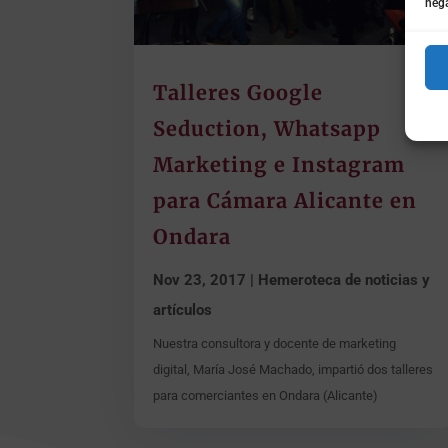
nega
Talleres Google
Seduction, Whatsapp
Marketing e Instagram
para Cámara Alicante en
Ondara
Nov 23, 2017
|
Hemeroteca de noticias y
artículos
Nuestra consultora y docente de marketing
digital, María José Machado, impartió dos talleres
para comerciantes en Ondara (Alicante)