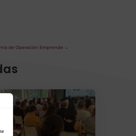
demia de Operación Emprende
→
das
tar