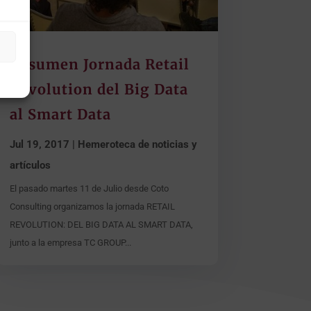
Resumen Jornada Retail
Revolution del Big Data
al Smart Data
Jul 19, 2017
|
Hemeroteca de noticias y
artículos
El pasado martes 11 de Julio desde Coto
Consulting organizamos la jornada RETAIL
REVOLUTION: DEL BIG DATA AL SMART DATA,
junto a la empresa TC GROUP...