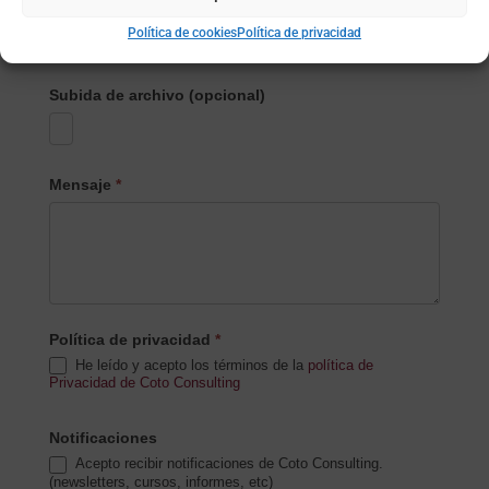
Nombre de la empresa
*
Política de cookies
Política de privacidad
Subida de archivo (opcional)
Mensaje
*
Política de privacidad
*
He leído y acepto los términos de la
política de
Privacidad de Coto Consulting
Notificaciones
Acepto recibir notificaciones de Coto Consulting.
(newsletters, cursos, informes, etc)