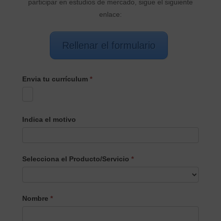
participar en estudios de mercado, sigue el siguiente
enlace:
Rellenar el formulario
Envia tu currículum
*
Indica el motivo
Selecciona el Producto/Servicio
*
Selecciona
Nombre
*
el
Producto/Servicio