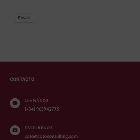
Enviar
CONTACTO
LLÁMANOS

(+34) 963942775
ESCRÍBENOS

coto@cotoconsulting.com