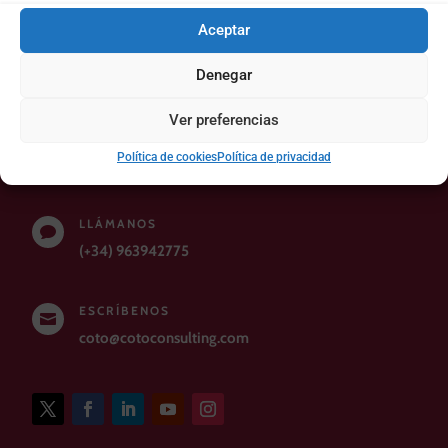
Aceptar
Denegar
Ver preferencias
CONTACTO
Política de cookies
Política de privacidad
LLÁMANOS

(+34) 963942775
ESCRÍBENOS

coto@cotoconsulting.com