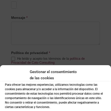
Mensaje
*
Política de privacidad
*
He leído y acepto los términos de la
política de
Privacidad de Coto Consulting
Gestionar el consentimiento
Notificaciones
de las cookies
Acepto recibir notificaciones de Coto Consulting.
Para ofrecer las mejores experiencias, utilizamos tecnologías como las
(newsletters, cursos, informes, etc)
cookies para almacenar y/o acceder a la información del dispositivo. El
consentimiento de estas tecnologías nos permitirá procesar datos como el
comportamiento de navegación o las identificaciones únicas en este sitio.
Enviar
No consentir o retirar el consentimiento, puede afectar negativamente a
ciertas características y funciones.