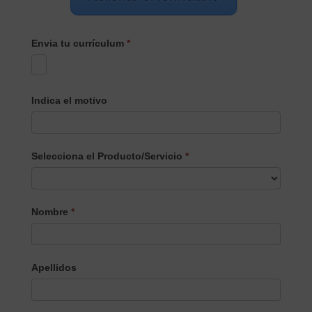
Envia tu currículum
*
Indica el motivo
Selecciona el Producto/Servicio
*
Selecciona
Nombre
*
el
Producto/Servicio
Apellidos