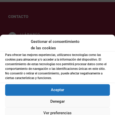
CONTACTO
LLÁMANOS

(+34) 963942775
Gestionar el consentimiento
de las cookies
Para ofrecer las mejores experiencias, utilizamos tecnologías como las
ESCRÍBENOS

cookies para almacenar y/o acceder a la información del dispositivo. El
coto@cotoconsulting.com
consentimiento de estas tecnologías nos permitirá procesar datos como el
comportamiento de navegación o las identificaciones únicas en este sitio.
No consentir o retirar el consentimiento, puede afectar negativamente a
ciertas características y funciones.
Aceptar
Denegar
¿DÓNDE ESTAMOS?
Ver preferencias