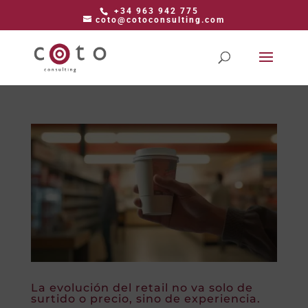
+34 963 942 775
coto@cotoconsulting.com
La evolución del retail no va solo de
surtido o precio, sino de experiencia.