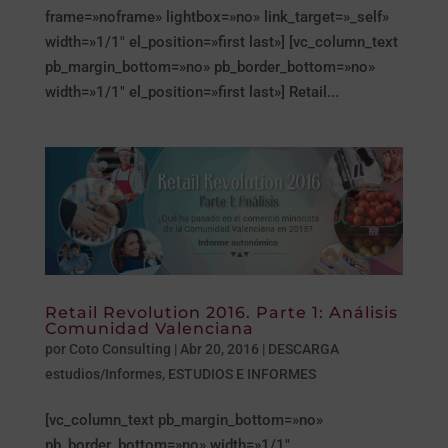
frame=»noframe» lightbox=»no» link_target=»_self»
width=»1/1″ el_position=»first last»] [vc_column_text
pb_margin_bottom=»no» pb_border_bottom=»no»
width=»1/1″ el_position=»first last»] Retail...
Retail Revolution 2016. Parte 1: Análisis
Comunidad Valenciana
por
Coto Consulting
|
Abr 20, 2016
|
DESCARGA
estudios/Informes
,
ESTUDIOS E INFORMES
[vc_column_text pb_margin_bottom=»no»
pb_border_bottom=»no» width=»1/1″