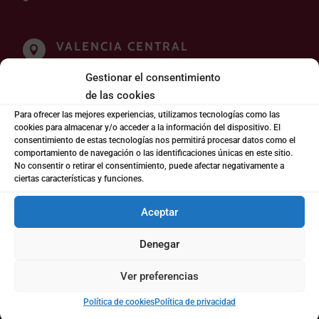
VALENCIA CENTRAL

Plaza Mariano Benlliure, 2, puerta 2. 46002 Valencia
Gestionar el consentimiento
de las cookies
MADRID

Para ofrecer las mejores experiencias, utilizamos tecnologías como las
cookies para almacenar y/o acceder a la información del dispositivo. El
Calle Hermosilla 48, 1º derecha 28001, Madrid
consentimiento de estas tecnologías nos permitirá procesar datos como el
comportamiento de navegación o las identificaciones únicas en este sitio.
No consentir o retirar el consentimiento, puede afectar negativamente a
ALICANTE

ciertas características y funciones.
C/ Sant Josep, 23. bajo. 03760 Ondara.
Aceptar
Denegar
ÚLTIMAS NOTICIAS
Ver preferencias
Política de cookies
Política de privacidad