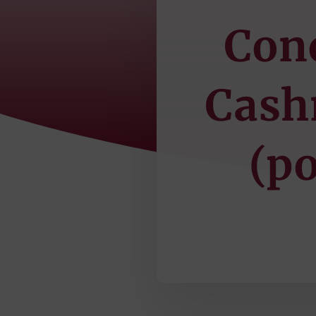
Conc
Cash
(p