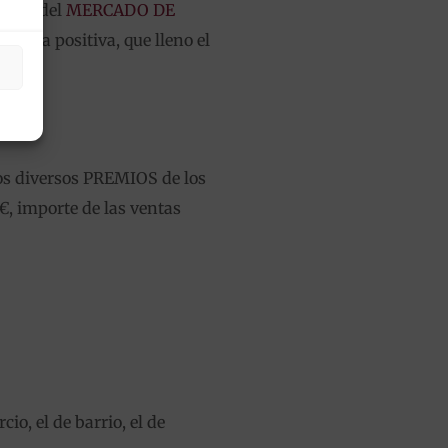
asión del
MERCADO DE
encia positiva, que lleno el
os diversos PREMIOS de los
€, importe de las ventas
o, el de barrio, el de