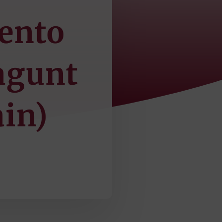
vento
agunt
in)