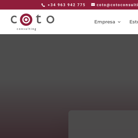
+34 963 942 775
coto@cotoconsult
Empresa
Est