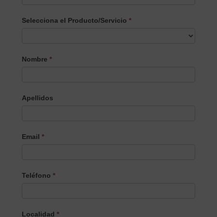
Selecciona el Producto/Servicio
*
Selecciona
Nombre
*
el
Producto/Servicio
Apellidos
Email
*
Teléfono
*
Localidad
*