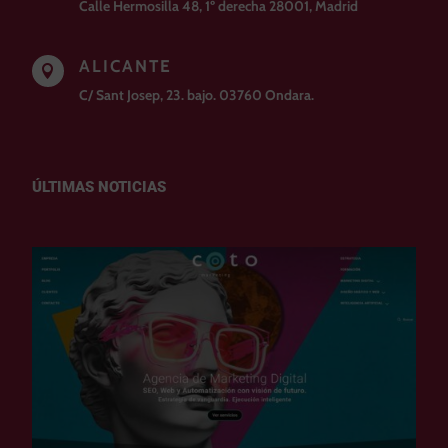
Calle Hermosilla 48, 1º derecha 28001, Madrid
ALICANTE

C/ Sant Josep, 23. bajo. 03760 Ondara.
ÚLTIMAS NOTICIAS