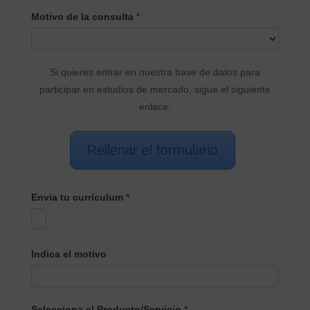
CONTACTO
Motivo de la consulta
*
PRINCIPAL
Si quieres entrar en nuestra base de datos para
participar en estudios de mercado, sigue el siguiente
enlace:
Rellenar el formulario
Envia tu currículum
*
Indica el motivo
Selecciona el Producto/Servicio
*