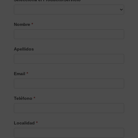
Selecciona
Nombre
*
el
Producto/Servicio
Apellidos
Email
*
Teléfono
*
Localidad
*