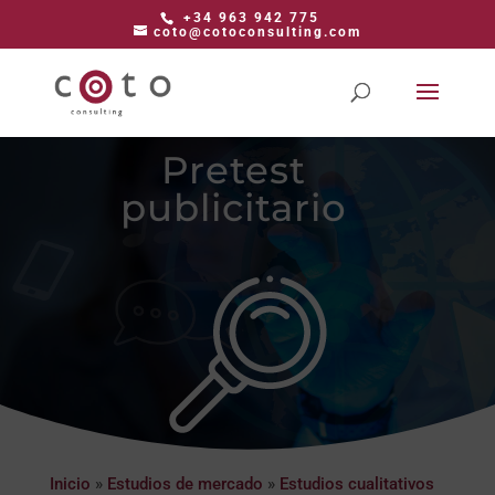
+34 963 942 775
coto@cotoconsulting.com
Pretest
publicitario
Inicio
»
Estudios de mercado
»
Estudios cualitativos