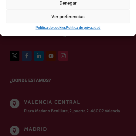

Denegar
(+34) 963942775
Ver preferencias
ESCRÍBENOS
Política de cookies
Política de privacidad

coto@cotoconsulting.com
¿DÓNDE ESTAMOS?
VALENCIA CENTRAL

Plaza Mariano Benlliure, 2, puerta 2. 46002 Valencia
MADRID
