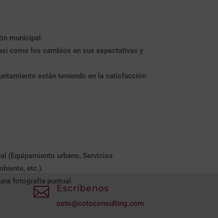
ón municipal.
así como los cambios en sus expectativas y
yuntamiento están teniendo en la satisfacción
al (Equipamiento urbano, Servicios
iente, etc.).
una fotografía puntual.
Escríbenos

coto@cotoconsulting.com