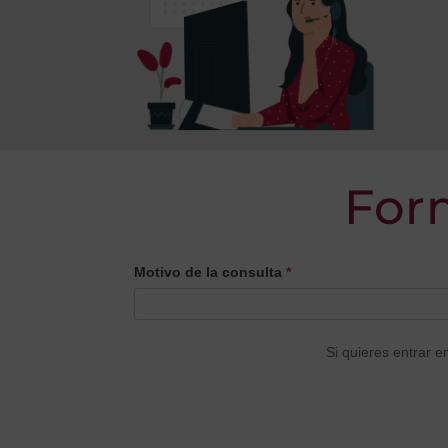
For
CONTACTO
Motivo de la consulta
*
PRINCIPAL
Si quieres entrar e