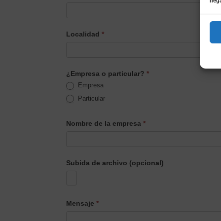
nega
Localidad
*
¿Empresa o particular?
*
Empresa
Particular
Nombre de la empresa
*
Subida de archivo (opcional)
Mensaje
*