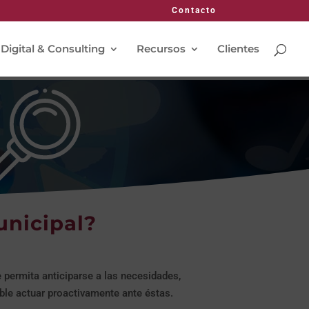
Contacto
 Digital & Consulting
Recursos
Clientes
unicipal?
permita anticiparse a las necesidades,
ble actuar proactivamente ante éstas.