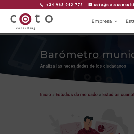
+34 963 942 775
coto@cotoconsult
Empresa
Est
Barómetro munic
Analiza las necesidades de los ciudadanos
Inicio
»
Estudios de mercado
»
Estudios cuanti