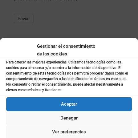
Enviar
Gestionar el consentimiento
de las cookies
Para ofrecer las mejores experiencias, utilizamos tecnologías como las
cookies para almacenar y/o acceder a la información del dispositivo. El
consentimiento de estas tecnologías nos permitirá procesar datos como el
CONTACTO
comportamiento de navegación o las identificaciones únicas en este sitio.
No consentir o retirar el consentimiento, puede afectar negativamente a
ciertas características y funciones.
LLÁMANOS

Aceptar
(+34) 963942775
Denegar
ESCRÍBENOS

Ver preferencias
coto@cotoconsulting.com