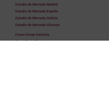
Estudio de Mercado Madrid
Estudio de Mercado España
Estudio de Mercado Galicia
Estudio de Mercado Alicante
Focus Group Valencia
Focus Group Barcelona
Focus Group Madrid
Focus Group España
Focus Group Galicia
Focus Group Alicante
Encuestas Valencia
Encuestas Barcelona
Encuestas Madrid
Encuestas España
Encuestas Galicia