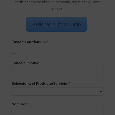
participar en estudios de mercado, sigue el siguiente
enlace:
Rellenar el formulario
Envia tu currículum
*
Indica el motivo
Selecciona el Producto/Servicio
*
Selecciona
Nombre
*
el
Producto/Servicio