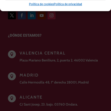
Política de cookies
Política de privacidad
¿DÓNDE ESTAMOS?
VALENCIA CENTRAL

Plaza Mariano Benlliure, 2, puerta 2. 46002 Valencia
MADRID

Calle Hermosilla 48, 1º derecha 28001, Madrid
ALICANTE

C/ Sant Josep, 23. bajo. 03760 Ondara.