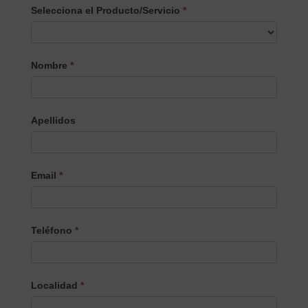
Selecciona el Producto/Servicio
*
Selecciona
Nombre
*
el
Producto/Servicio
Apellidos
Email
*
Teléfono
*
Localidad
*