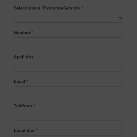
Selecciona el Producto/Servicio
*
Selecciona
Nombre
*
el
Producto/Servicio
Apellidos
Email
*
Teléfono
*
Localidad
*