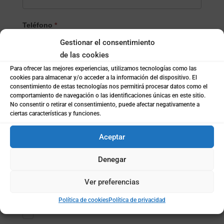
Teléfono
*
Gestionar el consentimiento
de las cookies
Localidad
*
Para ofrecer las mejores experiencias, utilizamos tecnologías como las
cookies para almacenar y/o acceder a la información del dispositivo. El
consentimiento de estas tecnologías nos permitirá procesar datos como el
comportamiento de navegación o las identificaciones únicas en este sitio.
No consentir o retirar el consentimiento, puede afectar negativamente a
¿Empresa o particular?
*
ciertas características y funciones.
Empresa
Particular
Aceptar
Nombre de la empresa
*
Denegar
Ver preferencias
Subida de archivo (opcional)
Política de cookies
Política de privacidad