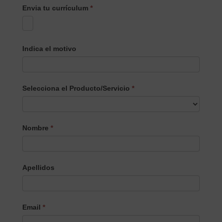
Envia tu currículum
*
Indica el motivo
Selecciona el Producto/Servicio
*
Selecciona
Nombre
*
el
Producto/Servicio
Apellidos
Email
*