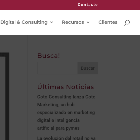
Contacto
 Digital & Consulting
Recursos
Clientes
Busca!
Últimas Noticias
Coto Consulting lanza Coto
Marketing, un hub
especializado en marketing
digital e inteligencia
artificial para pymes
La evolución del retail no va