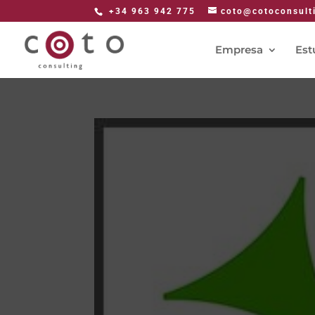
+34 963 942 775
coto@cotoconsult
Empresa
Est