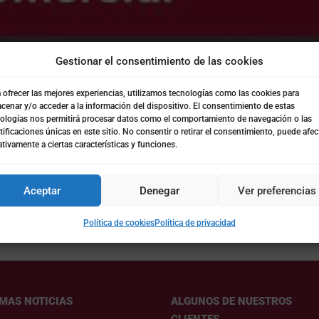
Gestionar el consentimiento de las cookies
 y conceptualización
o El Prat
 ofrecer las mejores experiencias, utilizamos tecnologías como las cookies para
cenar y/o acceder a la información del dispositivo. El consentimiento de estas
ologías nos permitirá procesar datos como el comportamiento de navegación o las
tificaciones únicas en este sitio. No consentir o retirar el consentimiento, puede afec
tivamente a ciertas características y funciones.
 2018 Categoría: estudios de mercado, estudio de la oferta
ping retail, diagnostico del punto de venta retail, circuito del cli
Aceptar
Denegar
Ver preferencias
Política de cookies
Política de privacidad
IMAS NOTICIAS
ALGUNOS DE NUESTROS
CLIENTES…