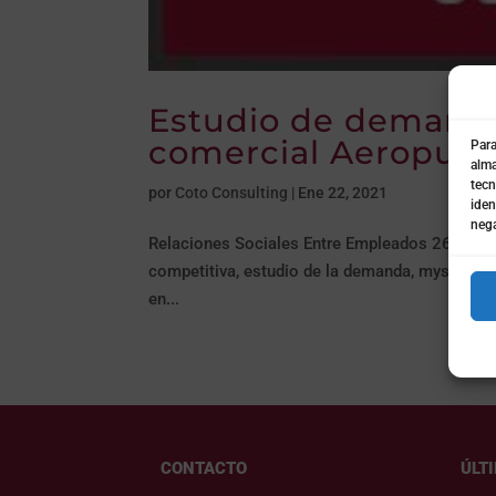
Estudio de demanda
comercial Aeropuert
Para
alma
tecn
por
Coto Consulting
|
Ene 22, 2021
iden
nega
Relaciones Sociales Entre Empleados 26 enero,
competitiva, estudio de la demanda, mystery shop
en...
CONTACTO
ÚLT