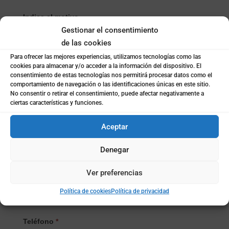
Indica el motivo
Gestionar el consentimiento
de las cookies
Para ofrecer las mejores experiencias, utilizamos tecnologías como las
Selecciona el Producto/Servicio
*
cookies para almacenar y/o acceder a la información del dispositivo. El
consentimiento de estas tecnologías nos permitirá procesar datos como el
comportamiento de navegación o las identificaciones únicas en este sitio.
Selecciona
No consentir o retirar el consentimiento, puede afectar negativamente a
Nombre
*
el
ciertas características y funciones.
Producto/Servicio
Aceptar
Apellidos
Denegar
Ver preferencias
Email
*
Política de cookies
Política de privacidad
Teléfono
*