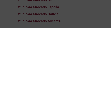
Estudio de Mercado Madrid
Estudio de Mercado España
Estudio de Mercado Galicia
Estudio de Mercado Alicante
Focus Group Valencia
Focus Group Barcelona
Focus Group Madrid
Focus Group España
Focus Group Galicia
Focus Group Alicante
Encuestas Valencia
Encuestas Barcelona
Encuestas Madrid
Encuestas España
Encuestas Galicia
Encuestas Alicante