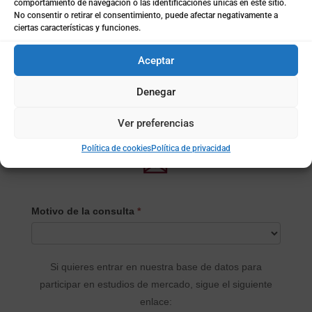
comportamiento de navegación o las identificaciones únicas en este sitio.
No consentir o retirar el consentimiento, puede afectar negativamente a
ciertas características y funciones.
Formulario de contacto
l
Aceptar
Formulario
Denegar
de contacto
Ver preferencias
Política de cookies
Política de privacidad
✉
CONTACTO
Motivo de la consulta
*
PRINCIPAL
Si quieres entrar en nuestra base de datos para
participar en estudios de mercado, sigue el siguiente
enlace: