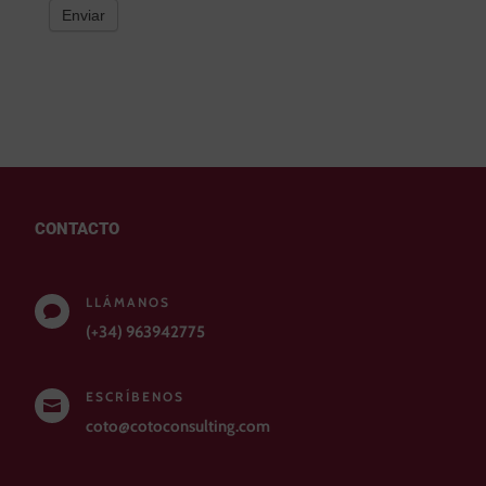
Enviar
CONTACTO
LLÁMANOS

(+34) 963942775
ESCRÍBENOS

coto@cotoconsulting.com