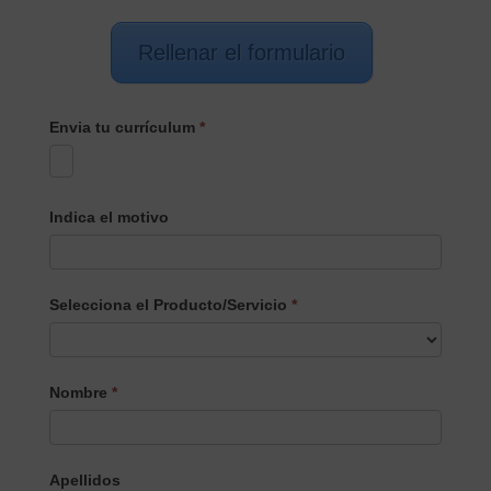
Rellenar el formulario
Envia tu currículum
*
Indica el motivo
Selecciona el Producto/Servicio
*
Selecciona
Nombre
*
el
Producto/Servicio
Apellidos