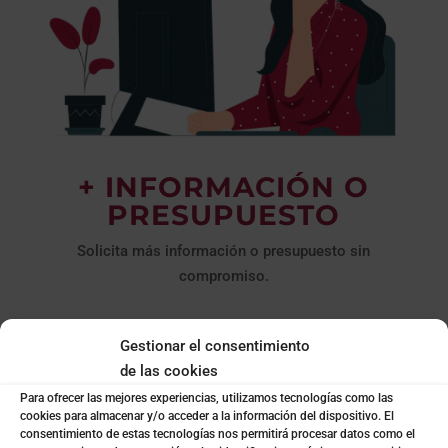
+ INFORMACIÓN O
PRESUPUESTO
Solicita más información o presupuesto sin
compromiso.
Escríbenos

Gestionar el consentimiento
coto@cotoconsulting.com
de las cookies
Para ofrecer las mejores experiencias, utilizamos tecnologías como las
Llámanos

cookies para almacenar y/o acceder a la información del dispositivo. El
consentimiento de estas tecnologías nos permitirá procesar datos como el
+34
963 942 775