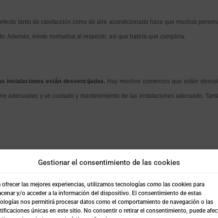
efecto tanto de calefacción como de aire acondicionado hace que muchas person
o. Además, existe normativa al respecto, así que habría que cumplirla.
as instalaciones están desvencijadas.
Hay muchos comercios que están descuid
ne adecuadas y un cuidado y mantenimiento de las instalaciones adecuado. Tamb
uario son inapropiados.
Puede ser por intimidante, por desagradable o, simplemen
Gestionar el consentimiento de las cookies
e en lo que cualquier cliente espera de un comercio, variando estos conceptos
mercio.
 ofrecer las mejores experiencias, utilizamos tecnologías como las cookies para
cenar y/o acceder a la información del dispositivo. El consentimiento de estas
ologías nos permitirá procesar datos como el comportamiento de navegación o las
tificaciones únicas en este sitio. No consentir o retirar el consentimiento, puede afec