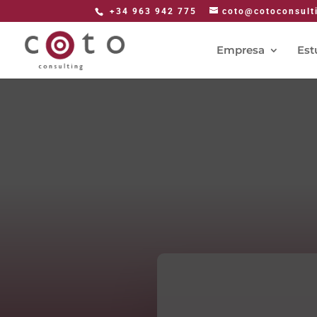
+34 963 942 775
coto@cotoconsult
Empresa
Est