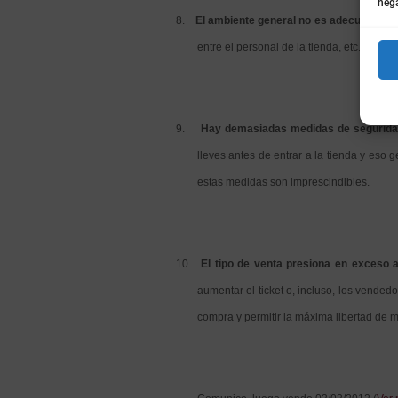
nega
8.
El ambiente general no es adecuado.
Hay
entre el personal de la tienda, etc. Lógic
9.
Hay demasiadas medidas de segurida
lleves antes de entrar a la tienda y es
estas medidas son imprescindibles.
10.
El tipo de venta presiona en exceso al
aumentar el ticket o, incluso, los vended
compra y permitir la máxima libertad de m