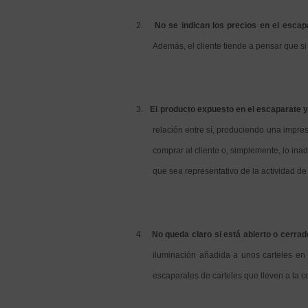
2.
No se indican los precios en el escap
Además, el cliente tiende a pensar que si
3.
El producto expuesto en el escaparate y
relación entre sí, produciendo una impre
comprar al cliente o, simplemente, lo in
que sea representativo de la actividad de
4.
No queda claro si está abierto o cerrad
iluminación añadida a unos carteles en 
escaparates de carteles que lleven a la co