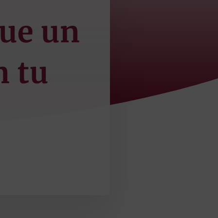
que un
n tu