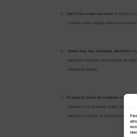
5.
Hace frío o calor excesivo.
El exceso o d
cuando sufren alguna dolencia en concret
6.
Huele mal, hay suciedad, desorden o l
pasa por mantener unas normas de higie
marketing olfativo.
7.
El aspecto físico del vendedor o su vest
modales o el vestuario deben encuadrars
negocio o, incluso, la localización del co
Para
alma
tecn
iden