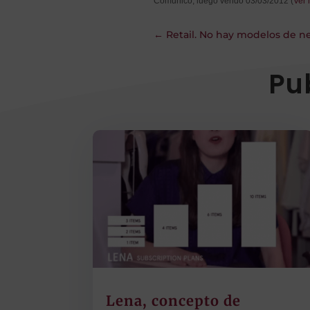
Comunico, luego vendo 03/03/2012 (
Ver 
←
Retail. No hay modelos de n
Pu
Lena, concepto de