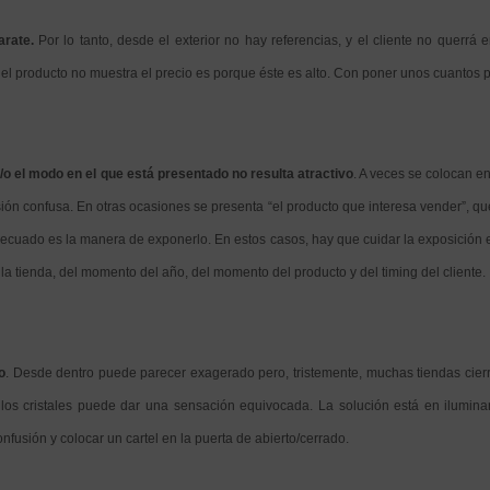
arate.
Por lo tanto, desde el exterior no hay referencias, y el cliente no querrá
 el producto no muestra el precio es porque éste es alto. Con poner unos cuantos p
/o el modo en el que está presentado no resulta atractivo
. A veces se colocan e
sión confusa. En otras ocasiones se presenta “el producto que interesa vender”, qu
adecuado es la manera de exponerlo. En estos casos, hay que cuidar la exposición e
 la tienda, del momento del año, del momento del producto y del timing del cliente.
o
. Desde dentro puede parecer exagerado pero, tristemente, muchas tiendas cierr
los cristales puede dar una sensación equivocada. La solución está en iluminar
nfusión y colocar un cartel en la puerta de abierto/cerrado.