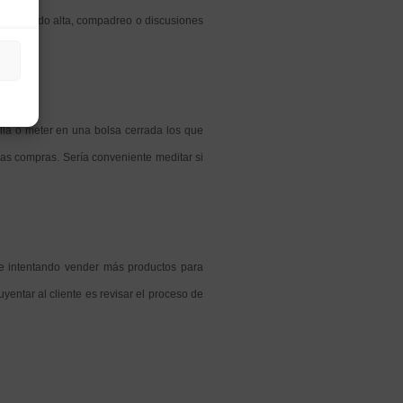
demasiado alta, compadreo o discusiones
la o meter en una bolsa cerrada los que
as compras. Sería conveniente meditar si
te intentando vender más productos para
yentar al cliente es revisar el proceso de