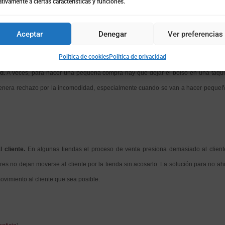
tivamente a ciertas características y funciones.
 negocios en los que el ambiente de la tienda puede provocar rechazo: música 
amente, la solución pasa por controlar estos elementos.
Aceptar
Denegar
Ver preferencias
Política de cookies
Política de privacidad
d.
A veces, para hacer una pequeña compra hay que dejar el bolso en una taquil
o genera rechazo por la incomodidad, especialmente cuando se van a hacer pequeñ
 cliente.
En algunas tiendas el proceso de venta presiona demasiado al clien
ores no dejan moverse al cliente por la tienda sin acosarlo. La solución para no ahu
ovimiento al cliente que sea posible.