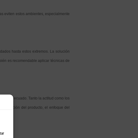
as eviten estos ambientes, especialmente
ados hasta estos extremos. La solución
ién es recomendable aplicar técnicas de
te, inadecuado. Tanto la actitud como los
 en función del producto, el enfoque del
tar