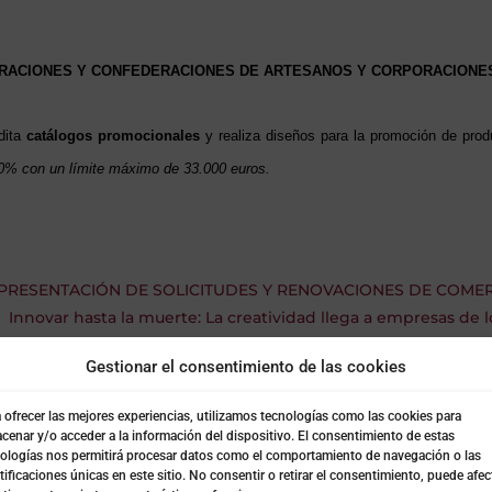
ERACIONES Y CONFEDERACIONES DE ARTESANOS Y CORPORACIONE
dita
catálogos promocionales
y realiza diseños para la promoción de pro
80% con un límite máximo de 33.000 euros.
 PRESENTACIÓN DE SOLICITUDES Y RENOVACIONES DE COME
Innovar hasta la muerte: La creatividad llega a empresas de l
Gestionar el consentimiento de las cookies
blicaciones relaciona
 ofrecer las mejores experiencias, utilizamos tecnologías como las cookies para
cenar y/o acceder a la información del dispositivo. El consentimiento de estas
ologías nos permitirá procesar datos como el comportamiento de navegación o las
tificaciones únicas en este sitio. No consentir o retirar el consentimiento, puede afec