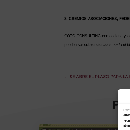
3. GREMIOS ASOCIACIONES, FED
COTO CONSULTING confecciona y e
pueden ser subvencionados
hasta el 
←
SE ABRE EL PLAZO PARA LA
Pu
Para
alma
tecn
iden