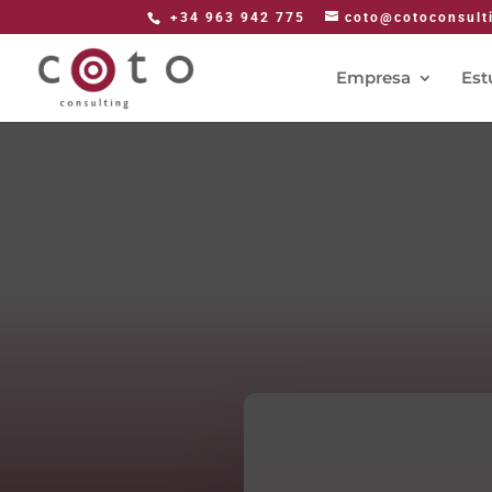
+34 963 942 775
coto@cotoconsult
Empresa
Est