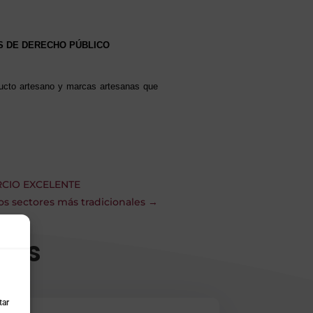
S DE DERECHO PÚBLICO
ducto artesano y marcas artesanas que
RCIO EXCELENTE
os sectores más tradicionales
→
das
tar