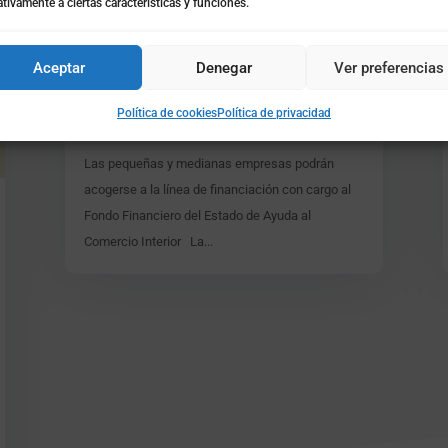
tivamente a ciertas características y funciones.
Convocatoria Fondo de
Ayuda al Comercio
Aceptar
Denegar
Ver preferencias
Interior
Política de cookies
Política de privacidad
Oct 2, 2013
|
AYUDAS-SUBVENCIONES
Las pequeñas y medianas empresas podrán
acogerse a la línea de financiación con cargo al
Fondo Financiero del Estado de Ayuda al
Comercio Interior La...