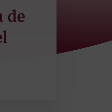
a de
el