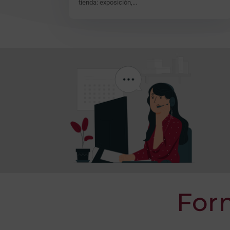
tienda: exposición,...
For