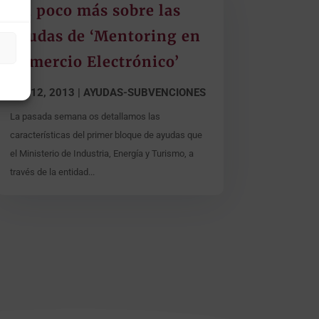
Un poco más sobre las
ayudas de ‘Mentoring en
Comercio Electrónico’
Sep 12, 2013
|
AYUDAS-SUBVENCIONES
La pasada semana os detallamos las
características del primer bloque de ayudas que
el Ministerio de Industria, Energía y Turismo, a
través de la entidad...