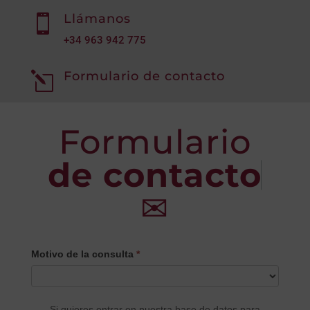
Llámanos

+34
963 942 775
Formulario de contacto
l
Formulario
de contacto
✉
CONTACTO
Motivo de la consulta
*
PRINCIPAL
Si quieres entrar en nuestra base de datos para