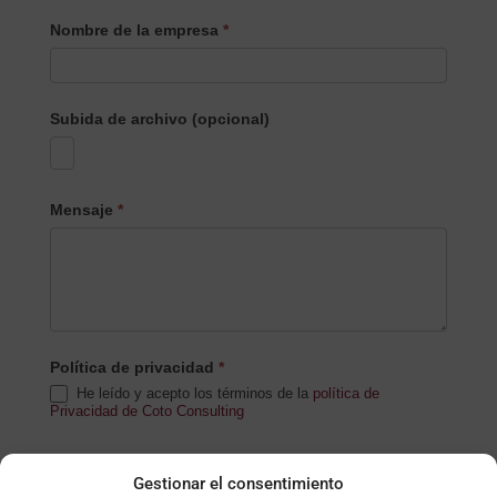
Nombre de la empresa
*
Subida de archivo (opcional)
Mensaje
*
Política de privacidad
*
He leído y acepto los términos de la
política de
Privacidad de Coto Consulting
Notificaciones
Gestionar el consentimiento
Acepto recibir notificaciones de Coto Consulting.