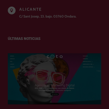
ALICANTE

C/ Sant Josep, 23. bajo. 03760 Ondara.
ÚLTIMAS NOTICIAS