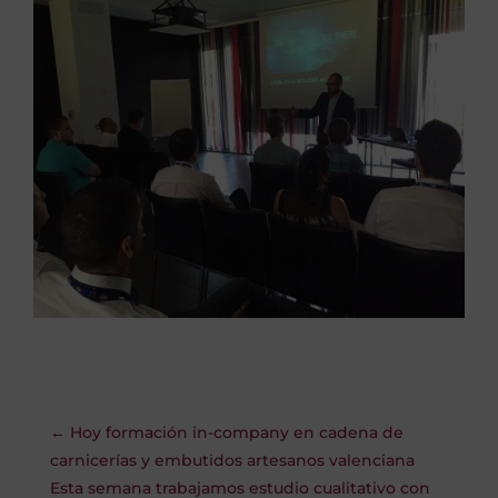
←
Hoy formación in-company en cadena de
carnicerías y embutidos artesanos valenciana
Esta semana trabajamos estudio cualitativo‬ con