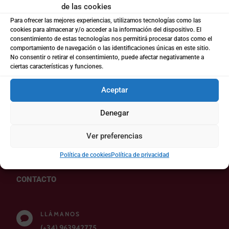
de las cookies
(newsletters, cursos, informes, etc)
Para ofrecer las mejores experiencias, utilizamos tecnologías como las
cookies para almacenar y/o acceder a la información del dispositivo. El
consentimiento de estas tecnologías nos permitirá procesar datos como el
Enviar
comportamiento de navegación o las identificaciones únicas en este sitio.
No consentir o retirar el consentimiento, puede afectar negativamente a
ciertas características y funciones.
Si eres humano, deja este campo en blanco.
Aceptar
Denegar
Ver preferencias
Política de cookies
Política de privacidad
CONTACTO
LLÁMANOS

(+34) 963942775