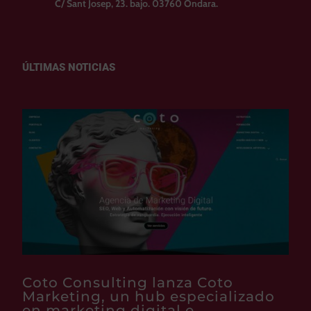
C/ Sant Josep, 23. bajo. 03760 Ondara.
ÚLTIMAS NOTICIAS
Coto Consulting lanza Coto
Marketing, un hub especializado
en marketing digital e