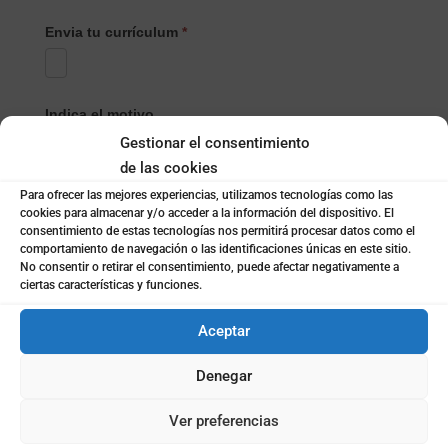
Envia tu currículum
*
Indica el motivo
Gestionar el consentimiento
de las cookies
Selecciona el Producto/Servicio
*
Para ofrecer las mejores experiencias, utilizamos tecnologías como las
cookies para almacenar y/o acceder a la información del dispositivo. El
consentimiento de estas tecnologías nos permitirá procesar datos como el
comportamiento de navegación o las identificaciones únicas en este sitio.
Selecciona
No consentir o retirar el consentimiento, puede afectar negativamente a
Nombre
*
el
ciertas características y funciones.
Producto/Servicio
Aceptar
Apellidos
Denegar
Ver preferencias
Email
*