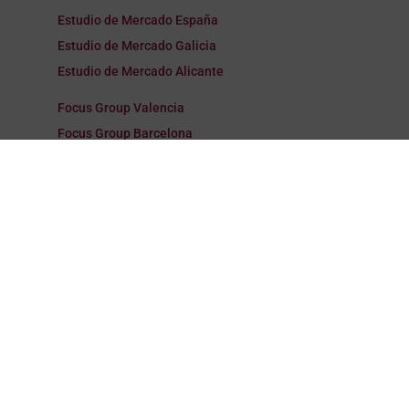
Estudio de Mercado España
Estudio de Mercado Galicia
Estudio de Mercado Alicante
Focus Group Valencia
Focus Group Barcelona
Focus Group Madrid
Focus Group España
Focus Group Galicia
Focus Group Alicante
Encuestas Valencia
Encuestas Barcelona
Encuestas Madrid
Encuestas España
Encuestas Galicia
Encuestas Alicante