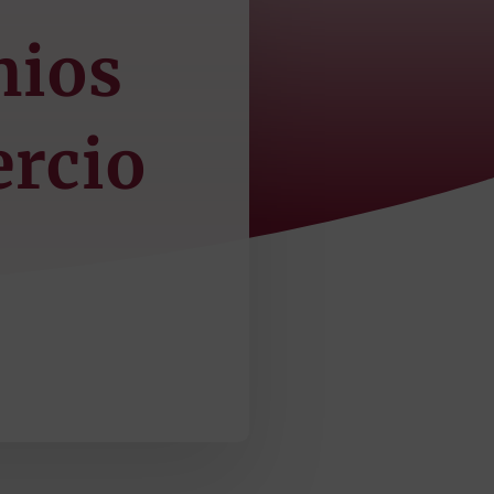
mios
ercio