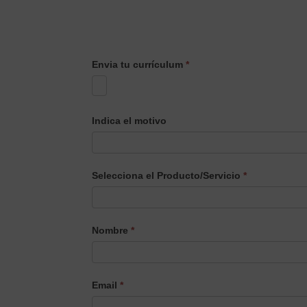
Envia tu currículum
*
Indica el motivo
Selecciona el Producto/Servicio
*
Selecciona
Nombre
*
el
Producto/Servicio
Email
*