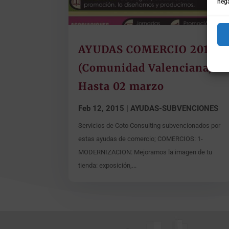
nega
AYUDAS COMERCIO 2015
(Comunidad Valenciana).
Hasta 02 marzo
Feb 12, 2015
|
AYUDAS-SUBVENCIONES
Servicios de Coto Consulting subvencionados por
estas ayudas de comercio; COMERCIOS: 1-
MODERNIZACION: Mejoramos la imagen de tu
tienda: exposición,...