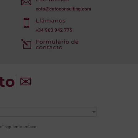

coto@cotoconsulting.com
Llámanos

+34
963 942 775
Formulario de
l
contacto
to
✉
el siguiente enlace: