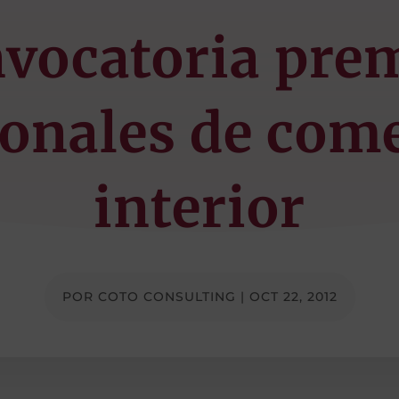
vocatoria pre
onales de com
interior
POR
COTO CONSULTING
|
OCT 22, 2012