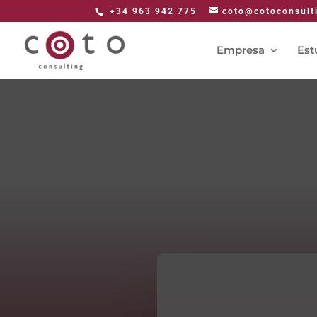
+34 963 942 775
coto@cotoconsult
Empresa
Est