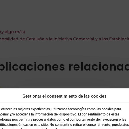
(y algo más)
ralidad de Cataluña a la Iniciativa Comercial y a los Estable
blicaciones relaciona
Convocatoria Fondo de
Gestionar el consentimiento de las cookies
Ayuda al Comercio
 ofrecer las mejores experiencias, utilizamos tecnologías como las cookies para
cenar y/o acceder a la información del dispositivo. El consentimiento de estas
Interior
ologías nos permitirá procesar datos como el comportamiento de navegación o las
tificaciones únicas en este sitio. No consentir o retirar el consentimiento, puede afec