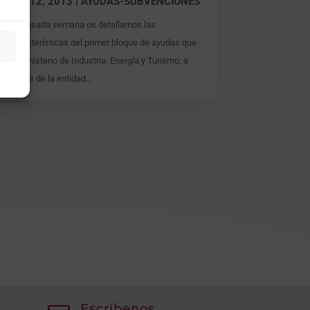
Sep 12, 2013
|
AYUDAS-SUBVENCIONES
La pasada semana os detallamos las
características del primer bloque de ayudas que
el Ministerio de Industria, Energía y Turismo, a
través de la entidad...
Escríbenos