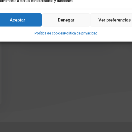
Oct 2, 2013
|
AYUDAS-SUBVENCIONES
tivamente a ciertas características y funciones.
Las pequeñas y medianas empresas podrán
acogerse a la línea de financiación con cargo al
Aceptar
Denegar
Ver preferencias
Fondo Financiero del Estado de Ayuda al
Comercio Interior La...
Política de cookies
Política de privacidad