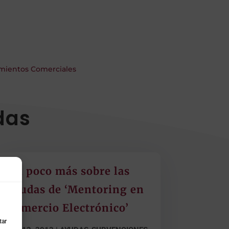
cimientos Comerciales
das
Un poco más sobre las
ayudas de ‘Mentoring en
Comercio Electrónico’
tar