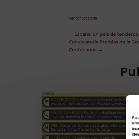
Ver convocatoria
←
España, un país de tenderos 
Convocatoria Premios de la Gene
Centenarios.
→
Pu
Para
alma
tecn
iden