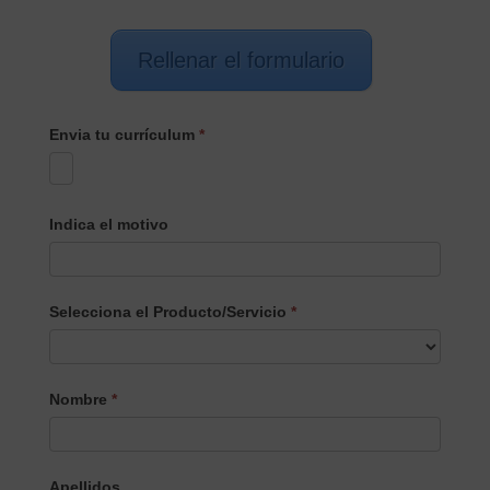
Rellenar el formulario
Envia tu currículum
*
Indica el motivo
Selecciona el Producto/Servicio
*
Selecciona
Nombre
*
el
Producto/Servicio
Apellidos