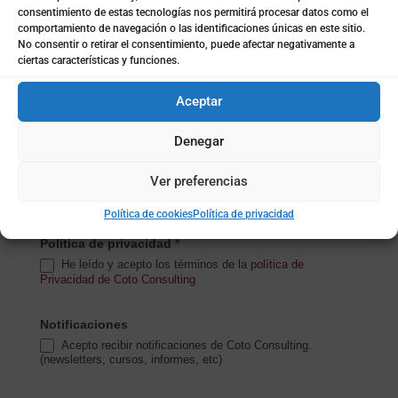
consentimiento de estas tecnologías nos permitirá procesar datos como el
comportamiento de navegación o las identificaciones únicas en este sitio.
Subida de archivo (opcional)
No consentir o retirar el consentimiento, puede afectar negativamente a
ciertas características y funciones.
Aceptar
Mensaje
*
Denegar
Ver preferencias
Política de cookies
Política de privacidad
Política de privacidad
*
He leído y acepto los términos de la
política de
Privacidad de Coto Consulting
Notificaciones
Acepto recibir notificaciones de Coto Consulting.
(newsletters, cursos, informes, etc)