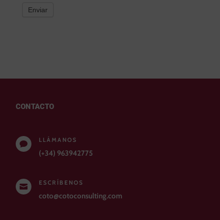
Enviar
CONTACTO
LLÁMANOS

(+34) 963942775
ESCRÍBENOS

coto@cotoconsulting.com