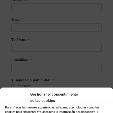
Email
*
Teléfono
*
Localidad
*
¿Empresa o particular?
*
Empresa
Particular
Gestionar el consentimiento
de las cookies
Nombre de la empresa
*
Para ofrecer las mejores experiencias, utilizamos tecnologías como las
cookies para almacenar y/o acceder a la información del dispositivo. El