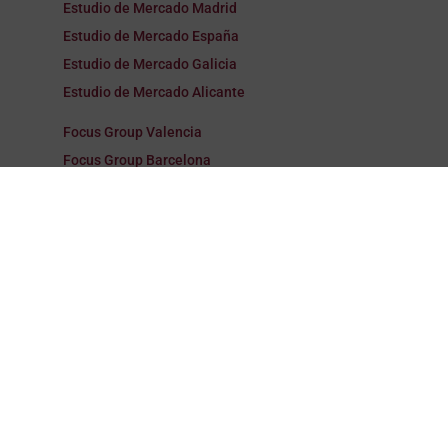
Estudio de Mercado Madrid
Estudio de Mercado España
Estudio de Mercado Galicia
Estudio de Mercado Alicante
Focus Group Valencia
Focus Group Barcelona
Focus Group Madrid
Focus Group España
Focus Group Galicia
Focus Group Alicante
Encuestas Valencia
Encuestas Barcelona
Encuestas Madrid
Encuestas España
Encuestas Galicia