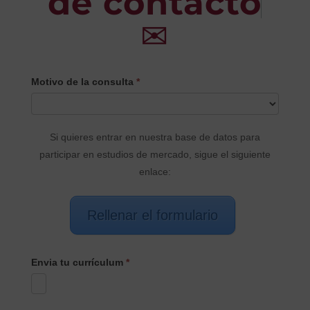
de contacto
✉
CONTACTO
Motivo de la consulta
*
PRINCIPAL
Si quieres entrar en nuestra base de datos para
participar en estudios de mercado, sigue el siguiente
enlace:
Rellenar el formulario
Envia tu currículum
*