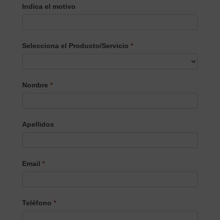
Indica el motivo
Selecciona el Producto/Servicio
*
Selecciona
Nombre
*
el
Producto/Servicio
Apellidos
Email
*
Teléfono
*