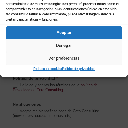
consentimiento de estas tecnologías nos permitirá procesar datos como el
comportamiento de navegación o las identificaciones únicas en este sitio.
Subida de archivo (opcional)
No consentir o retirar el consentimiento, puede afectar negativamente a
ciertas características y funciones.
Aceptar
Mensaje
*
Denegar
Ver preferencias
Política de cookies
Política de privacidad
Política de privacidad
*
He leído y acepto los términos de la
política de
Privacidad de Coto Consulting
Notificaciones
Acepto recibir notificaciones de Coto Consulting.
(newsletters, cursos, informes, etc)