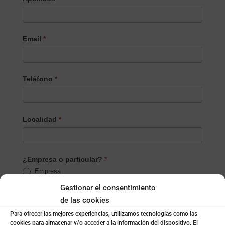
Email
*
Teléfono
*
Localidad
*
¿Empresa o particular?
*
Empresa
Particular
Gestionar el consentimiento
de las cookies
Nombre de la empresa
*
Para ofrecer las mejores experiencias, utilizamos tecnologías como las
cookies para almacenar y/o acceder a la información del dispositivo. El