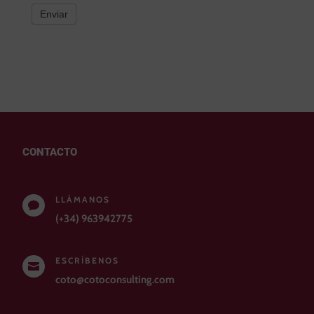
Enviar
CONTACTO
LLÁMANOS

(+34) 963942775
ESCRÍBENOS

coto@cotoconsulting.com