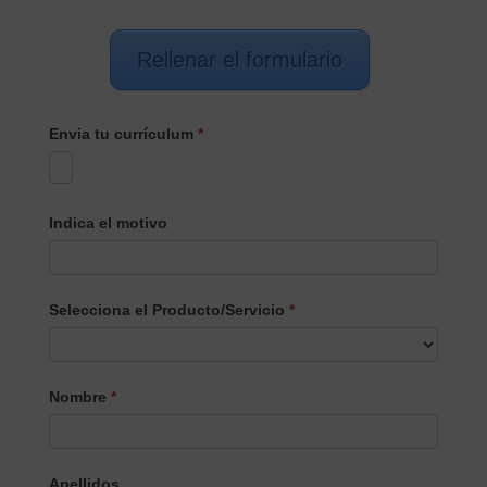
Rellenar el formulario
Envia tu currículum
*
Indica el motivo
Selecciona el Producto/Servicio
*
Selecciona
Nombre
*
el
Producto/Servicio
Apellidos