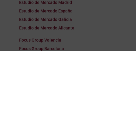
Estudio de Mercado Madrid
Estudio de Mercado España
Estudio de Mercado Galicia
Estudio de Mercado Alicante
Focus Group Valencia
Focus Group Barcelona
Focus Group Madrid
Focus Group España
Focus Group Galicia
Focus Group Alicante
Encuestas Valencia
Encuestas Barcelona
Encuestas Madrid
Encuestas España
Encuestas Galicia