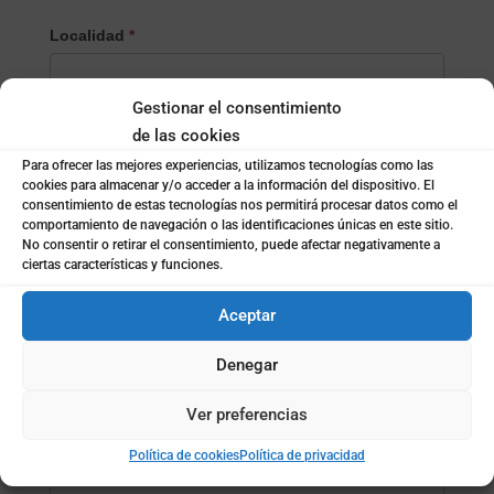
Localidad
*
Gestionar el consentimiento
¿Empresa o particular?
*
de las cookies
Empresa
Para ofrecer las mejores experiencias, utilizamos tecnologías como las
Particular
cookies para almacenar y/o acceder a la información del dispositivo. El
consentimiento de estas tecnologías nos permitirá procesar datos como el
comportamiento de navegación o las identificaciones únicas en este sitio.
Nombre de la empresa
*
No consentir o retirar el consentimiento, puede afectar negativamente a
ciertas características y funciones.
Aceptar
Subida de archivo (opcional)
Denegar
Ver preferencias
Mensaje
*
Política de cookies
Política de privacidad