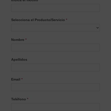
Indica el motivo
Selecciona el Producto/Servicio
*
Selecciona
Nombre
*
el
Producto/Servicio
Apellidos
Email
*
Teléfono
*