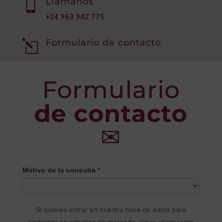
Llámanos

+34
963 942 775
Formulario de contacto
l
Formulario
de contacto
✉
CONTACTO
Motivo de la consulta
*
PRINCIPAL
Si quieres entrar en nuestra base de datos para
participar en estudios de mercado, sigue el siguiente