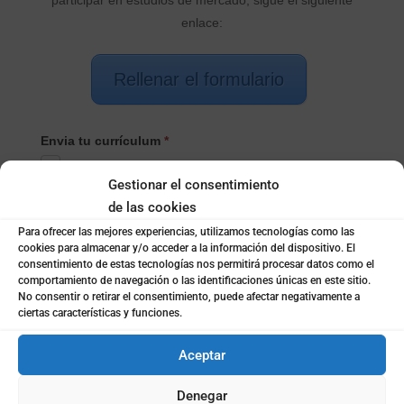
enlace:
Rellenar el formulario
Envia tu currículum
*
Gestionar el consentimiento
de las cookies
Indica el motivo
Para ofrecer las mejores experiencias, utilizamos tecnologías como las
cookies para almacenar y/o acceder a la información del dispositivo. El
consentimiento de estas tecnologías nos permitirá procesar datos como el
comportamiento de navegación o las identificaciones únicas en este sitio.
Selecciona el Producto/Servicio
*
No consentir o retirar el consentimiento, puede afectar negativamente a
ciertas características y funciones.
Selecciona
Aceptar
Nombre
*
el
Producto/Servicio
Denegar