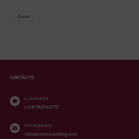
Enviar
CONTACTO
LLÁMANOS

(+34) 963942775
ESCRÍBENOS

coto@cotoconsulting.com