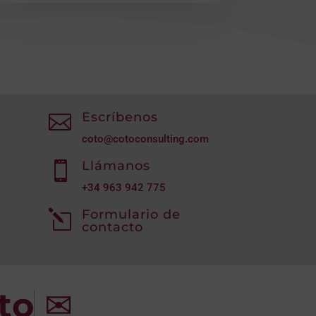
Escríbenos

coto@cotoconsulting.com
Llámanos

+34
963 942 775
Formulario de
l
contacto
to
✉