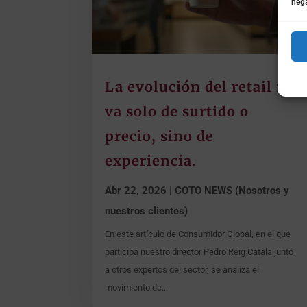
nega
La evolución del retail no
va solo de surtido o
precio, sino de
experiencia.
Abr 22, 2026
|
COTO NEWS (Nosotros y
nuestros clientes)
En este artículo de Consumidor Global, en el que
participa nuestro director Pedro Reig Catala junto
a otros expertos del sector, se analiza el
movimiento de...