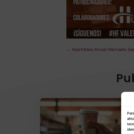
←
Asamblea Anual Mercado Sag
Pu
Para
alma
tecn
iden