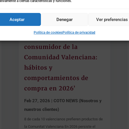
tivamente a ciertas características y funciones.
Aceptar
Denegar
Ver preferencias
Política de cookies
Política de privacidad
Presentación informe: ‘El
consumidor de la
Comunidad Valenciana:
hábitos y
comportamientos de
compra en 2026’
Feb 27, 2026
|
COTO NEWS (Nosotros y
nuestros clientes)
8 de cada 10 valencianos prefieren productos de
la Comunitat Valenciana En 2026 persiste el