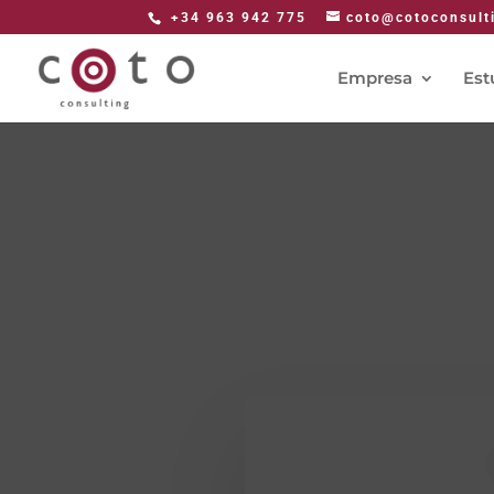
+34 963 942 775
coto@cotoconsult
Empresa
Est