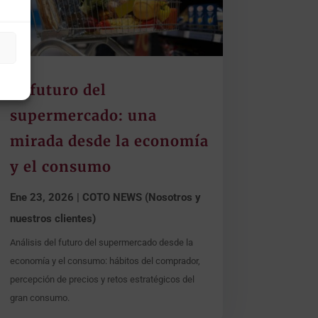
El futuro del
supermercado: una
mirada desde la economía
y el consumo
Ene 23, 2026
|
COTO NEWS (Nosotros y
nuestros clientes)
Análisis del futuro del supermercado desde la
economía y el consumo: hábitos del comprador,
percepción de precios y retos estratégicos del
gran consumo.