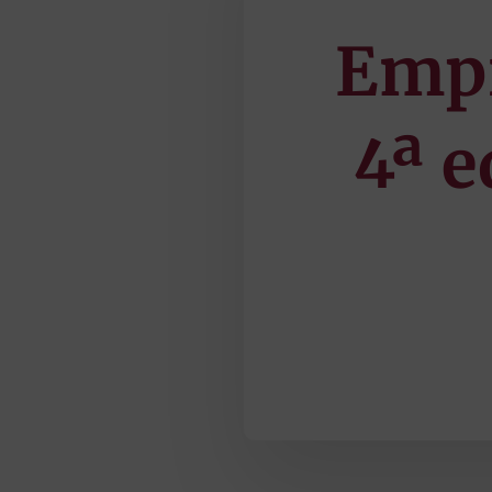
Empr
4ª 