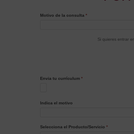
CONTACTO
Motivo de la consulta
*
PRINCIPAL
Si quieres entrar e
Envia tu currículum
*
Indica el motivo
Selecciona el Producto/Servicio
*