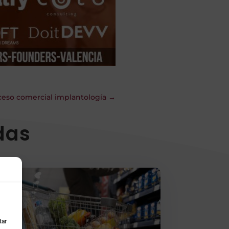
ceso comercial implantología
→
das
tar