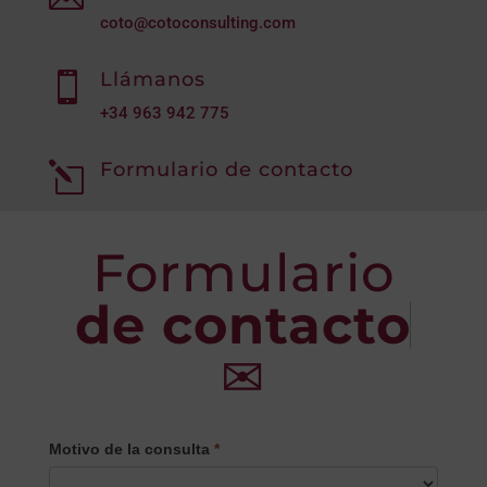
coto@cotoconsulting.com
Llámanos

+34
963 942 775
Formulario de contacto
l
Formulario
de contacto
✉
CONTACTO
Motivo de la consulta
*
PRINCIPAL