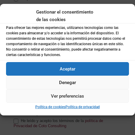
Particular
Gestionar el consentimiento
de las cookies
Nombre de la empresa
*
Para ofrecer las mejores experiencias, utilizamos tecnologías como las
cookies para almacenar y/o acceder a la información del dispositivo. El
consentimiento de estas tecnologías nos permitirá procesar datos como el
comportamiento de navegación o las identificaciones únicas en este sitio.
Subida de archivo (opcional)
No consentir o retirar el consentimiento, puede afectar negativamente a
ciertas características y funciones.
Aceptar
Mensaje
*
Denegar
Ver preferencias
Política de cookies
Política de privacidad
Política de privacidad
*
He leído y acepto los términos de la
política de
Privacidad de Coto Consulting