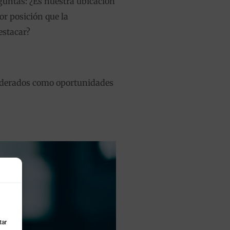
guntas: ¿Es nuestra ubicación
r posición que la
estacar?
siderados como oportunidades
tar