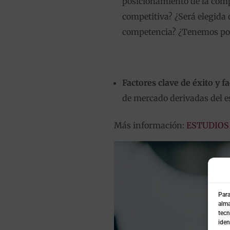
posicionamiento de la comp
competitiva? ¿Será elegida
competencia? ¿Tenemos posi
Factores clave de éxito y f
de mercado derivadas del es
Más información:
ESTUDIOS
Para
alma
tecn
iden