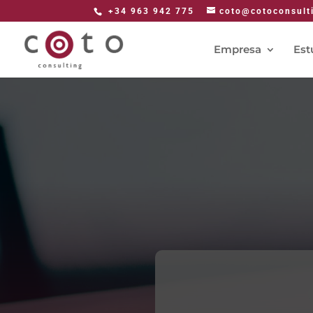
+34 963 942 775
coto@cotoconsult
Empresa
Est