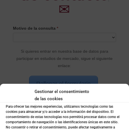
✉
CONTACTO
Motivo de la consulta
*
PRINCIPAL
Si quieres entrar en nuestra base de datos para
participar en estudios de mercado, sigue el siguiente
enlace:
Rellenar el formulario
Gestionar el consentimiento
de las cookies
Envia tu currículum
*
Para ofrecer las mejores experiencias, utilizamos tecnologías como las
cookies para almacenar y/o acceder a la información del dispositivo. El
consentimiento de estas tecnologías nos permitirá procesar datos como el
comportamiento de navegación o las identificaciones únicas en este sitio.
Indica el motivo
No consentir o retirar el consentimiento, puede afectar negativamente a