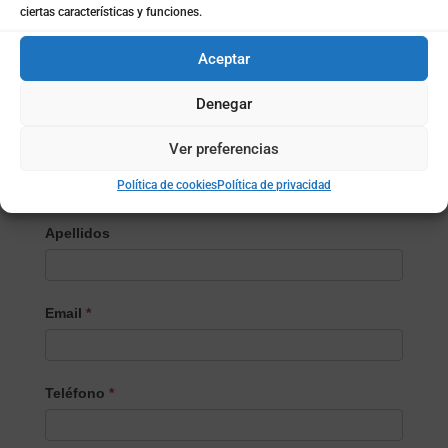
ciertas características y funciones.
Aceptar
Selecciona el Producto/Servicio
*
Denegar
Selecciona
Ver preferencias
Nombre
*
el
Producto/Servicio
Política de cookies
Política de privacidad
Apellidos
Email
*
Teléfono
*