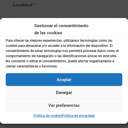
Localidad
*
Gestionar el consentimiento
¿Empresa o particular?
*
de las cookies
Empresa
Para ofrecer las mejores experiencias, utilizamos tecnologías como las
Particular
cookies para almacenar y/o acceder a la información del dispositivo. El
consentimiento de estas tecnologías nos permitirá procesar datos como el
comportamiento de navegación o las identificaciones únicas en este sitio.
Nombre de la empresa
*
No consentir o retirar el consentimiento, puede afectar negativamente a
ciertas características y funciones.
Aceptar
Subida de archivo (opcional)
Denegar
Mensaje
*
Ver preferencias
Política de cookies
Política de privacidad