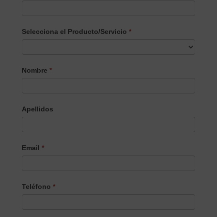
Selecciona el Producto/Servicio
*
Selecciona
Nombre
*
el
Producto/Servicio
Apellidos
Email
*
Teléfono
*