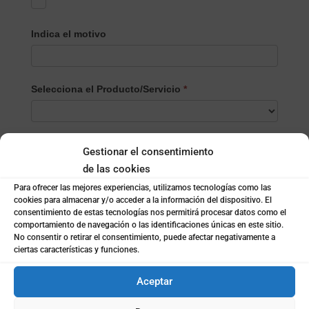
Indica el motivo
Selecciona el Producto/Servicio
*
Selecciona
Nombre
*
el
Gestionar el consentimiento
Producto/Servicio
de las cookies
Para ofrecer las mejores experiencias, utilizamos tecnologías como las
Apellidos
cookies para almacenar y/o acceder a la información del dispositivo. El
consentimiento de estas tecnologías nos permitirá procesar datos como el
comportamiento de navegación o las identificaciones únicas en este sitio.
No consentir o retirar el consentimiento, puede afectar negativamente a
ciertas características y funciones.
Email
*
Aceptar