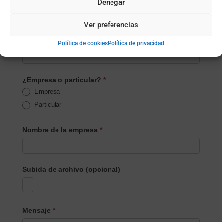
Teléfono
*
Denegar
Ver preferencias
Localidad
*
Política de cookies
Política de privacidad
¿Empresa o particular?
*
Empresa
Particular
Nombre de la empresa
*
Subida de archivo (opcional)
Mensaje
*