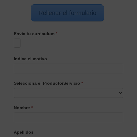
Rellenar el formulario
Envia tu currículum
*
Indica el motivo
Selecciona el Producto/Servicio
*
Selecciona
Nombre
*
el
Producto/Servicio
Apellidos