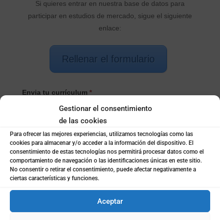
Si quieres entrar en nuestra base de datos para
participar en estudios de mercado, sigue el siguiente
enlace:
Rellenar el formulario
Envia tu currículum
*
Gestionar el consentimiento
de las cookies
Indica el motivo
Para ofrecer las mejores experiencias, utilizamos tecnologías como las
cookies para almacenar y/o acceder a la información del dispositivo. El
consentimiento de estas tecnologías nos permitirá procesar datos como el
comportamiento de navegación o las identificaciones únicas en este sitio.
No consentir o retirar el consentimiento, puede afectar negativamente a
Selecciona el Producto/Servicio
*
ciertas características y funciones.
Aceptar
Selecciona
Nombre
*
el