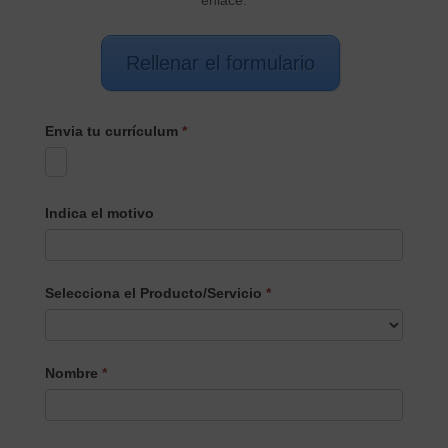
Rellenar el formulario
Envia tu currículum
*
Indica el motivo
Selecciona el Producto/Servicio
*
Selecciona
Nombre
*
el
Producto/Servicio