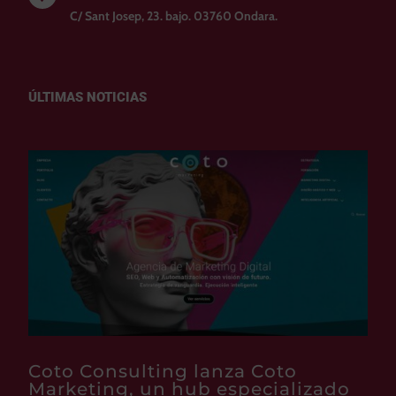
C/ Sant Josep, 23. bajo. 03760 Ondara.
ÚLTIMAS NOTICIAS
Coto Consulting lanza Coto
Marketing, un hub especializado