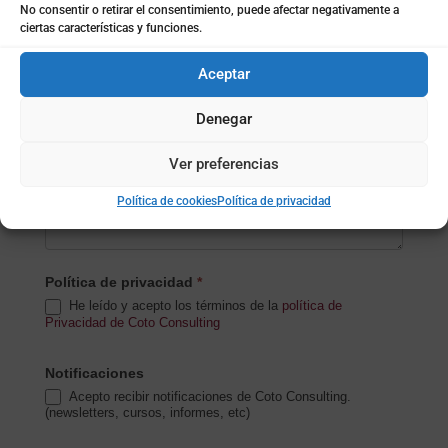
No consentir o retirar el consentimiento, puede afectar negativamente a
ciertas características y funciones.
Subida de archivo (opcional)
Aceptar
Denegar
Mensaje
*
Ver preferencias
Política de cookies
Política de privacidad
Política de privacidad
*
He leído y acepto los términos de la
política de
Privacidad de Coto Consulting
Notificaciones
Acepto recibir notificaciones de Coto Consulting.
(newsletters, cursos, informes, etc)