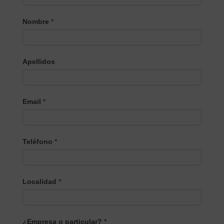
Selecciona
Nombre
*
el
Producto/Servicio
Apellidos
Email
*
Teléfono
*
Localidad
*
¿Empresa o particular?
*