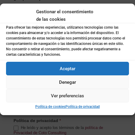
Empresa
Gestionar el consentimiento
Particular
de las cookies
Para ofrecer las mejores experiencias, utilizamos tecnologías como las
Nombre de la empresa
*
cookies para almacenar y/o acceder a la información del dispositivo. El
consentimiento de estas tecnologías nos permitirá procesar datos como el
comportamiento de navegación o las identificaciones únicas en este sitio.
No consentir o retirar el consentimiento, puede afectar negativamente a
Subida de archivo (opcional)
ciertas características y funciones.
Aceptar
Mensaje
*
Denegar
Ver preferencias
Política de cookies
Política de privacidad
Política de privacidad
*
He leído y acepto los términos de la
política de
Privacidad de Coto Consulting