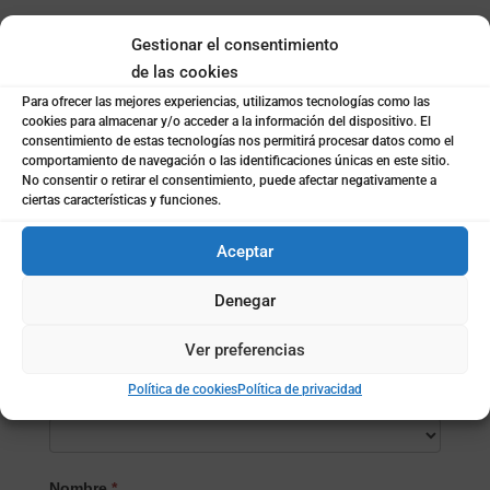
Si quieres entrar en nuestra base de datos para
Gestionar el consentimiento
participar en estudios de mercado, sigue el siguiente
de las cookies
enlace:
Para ofrecer las mejores experiencias, utilizamos tecnologías como las
cookies para almacenar y/o acceder a la información del dispositivo. El
consentimiento de estas tecnologías nos permitirá procesar datos como el
Rellenar el formulario
comportamiento de navegación o las identificaciones únicas en este sitio.
No consentir o retirar el consentimiento, puede afectar negativamente a
ciertas características y funciones.
Envia tu currículum
*
Aceptar
Denegar
Indica el motivo
Ver preferencias
Política de cookies
Política de privacidad
Selecciona el Producto/Servicio
*
Selecciona
Nombre
*