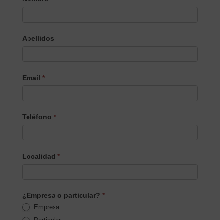
el
Producto/Servicio
Apellidos
Email
*
Teléfono
*
Localidad
*
¿Empresa o particular?
*
Empresa
Particular