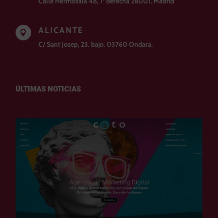
Calle Hermosilla 48, 1º derecha 28001, Madrid
ALICANTE

C/ Sant Josep, 23. bajo. 03760 Ondara.
ÚLTIMAS NOTICIAS