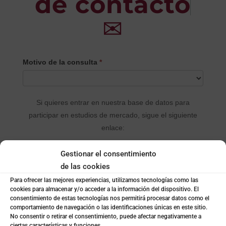
de contacto
✉
CONTACTO
Motivo de la consulta
*
PRINCIPAL
Si quieres entrar en nuestra base de datos para
participar en estudios de mercado, sigue el siguiente
enlace:
Gestionar el consentimiento
Rellenar el formulario
de las cookies
Para ofrecer las mejores experiencias, utilizamos tecnologías como las
cookies para almacenar y/o acceder a la información del dispositivo. El
Envia tu currículum
*
consentimiento de estas tecnologías nos permitirá procesar datos como el
comportamiento de navegación o las identificaciones únicas en este sitio.
No consentir o retirar el consentimiento, puede afectar negativamente a
ciertas características y funciones.