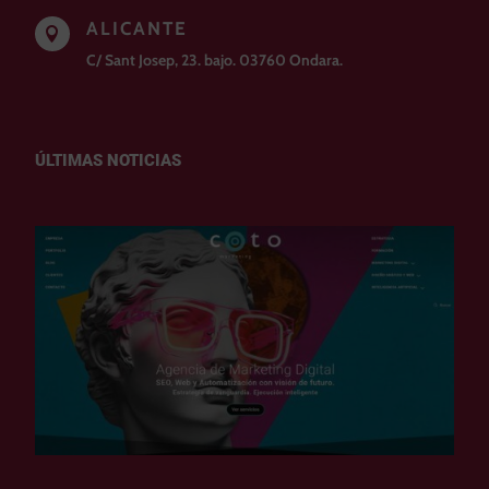
ALICANTE

C/ Sant Josep, 23. bajo. 03760 Ondara.
ÚLTIMAS NOTICIAS