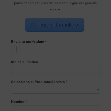
participar en estudios de mercado, sigue el siguiente
enlace:
Rellenar el formulario
Envia tu currículum
*
Indica el motivo
Selecciona el Producto/Servicio
*
Selecciona
Nombre
*
el
Producto/Servicio