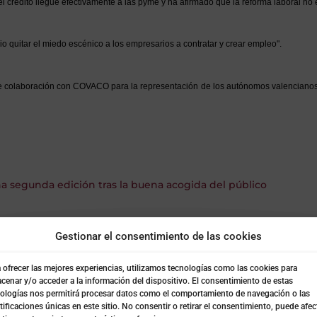
crédito llegue efectivamente a las pyme y ha afirmado que la reforma laboral no es
o quitar el miedo escénico a los empresarios a contratar y crear empleo".
colaboración con COVACO para la representación de los autónomos valencianos d
a segunda edición tras la buena acogida del público
blicaciones relaciona
Gestionar el consentimiento de las cookies
 ofrecer las mejores experiencias, utilizamos tecnologías como las cookies para
cenar y/o acceder a la información del dispositivo. El consentimiento de estas
ologías nos permitirá procesar datos como el comportamiento de navegación o las
tificaciones únicas en este sitio. No consentir o retirar el consentimiento, puede afec