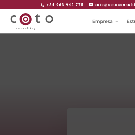
+34 963 942 775
coto@cotoconsult
Empresa
Est