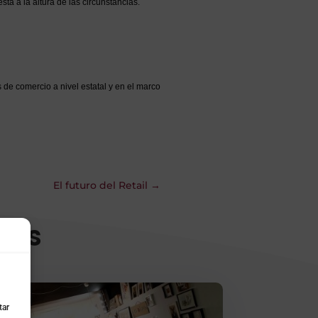
tá a la altura de las circunstancias.
e comercio a nivel estatal y en el marco
El futuro del Retail
→
das
tar