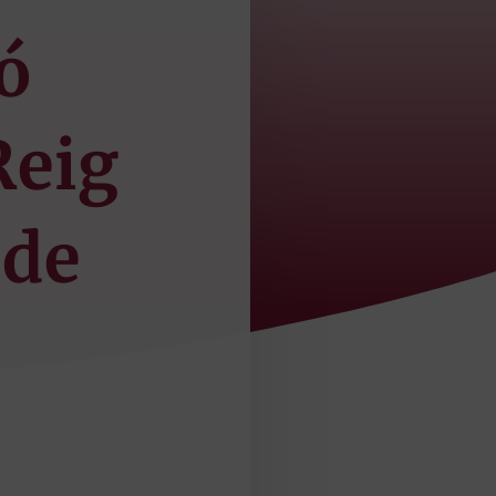
ó
Reig
 de