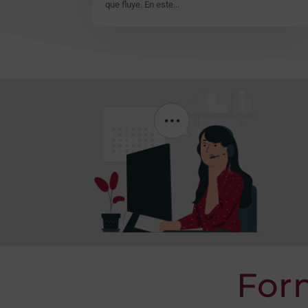
que fluye. En este...
For