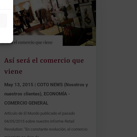
Así será el comercio que
viene
May 13, 2015
|
COTO NEWS (Nosotros y
nuestros clientes)
,
ECONOMÍA -
COMERCIO GENERAL
Artículo de El Mundo publicado el pasado
04/05/2015 sobre nuestro informe Retail
Revolution: "En constante evolución, el comercio