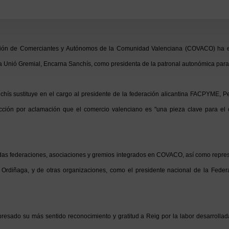
ación de Comerciantes y Autónomos de la Comunidad Valenciana (COVACO) ha e
a Unió Gremial, Encarna Sanchís, como presidenta de la patronal autonómica para
 sustituye en el cargo al presidente de la federación alicantina FACPYME, Ped
cción por aclamación que el comercio valenciano es "una pieza clave para el 
odas federaciones, asociaciones y gremios integrados en COVACO, así como represe
ia Ordiñaga, y de otras organizaciones, como el presidente nacional de la Fede
ado su más sentido reconocimiento y gratitud a Reig por la labor desarrollada