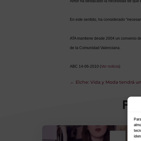
Amor ha destacado la necesidad de que el 
En este sentido, ha considerado "necesari
ATA mantiene desde 2004 un convenio de 
de la Comunidad Valenciana.
ABC 14-06-2010 (
Ver noticia
)
←
Elche: Vida y Moda tendrá un
Pu
Para
alma
tecn
iden