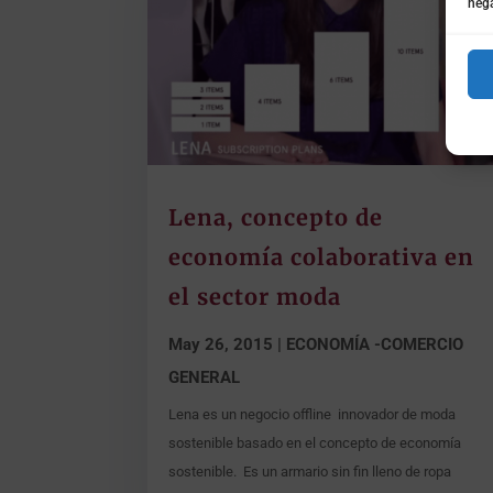
nega
Lena, concepto de
economía colaborativa en
el sector moda
May 26, 2015
|
ECONOMÍA -COMERCIO
GENERAL
Lena es un negocio offline innovador de moda
sostenible basado en el concepto de economía
sostenible. Es un armario sin fin lleno de ropa