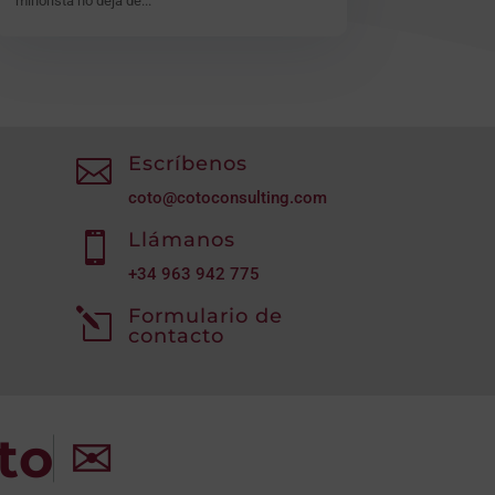
minorista no deja de...
Escríbenos

coto@cotoconsulting.com
Llámanos

+34
963 942 775
Formulario de
l
contacto
to
✉