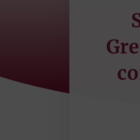
Gre
co