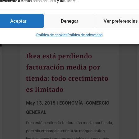
tivamente a ciertas características y funciones.
Aceptar
Denegar
Ver preferencias
Política de cookies
Política de privacidad
Ikea está perdiendo
facturación media por
tienda: todo crecimiento
es limitado
May 13, 2015
|
ECONOMÍA -COMERCIO
GENERAL
Ikea está perdiendo facturación media por tienda,
pero sin embargo aumenta su margen bruto y
lanza nuevos formatos adaptables a áreas más