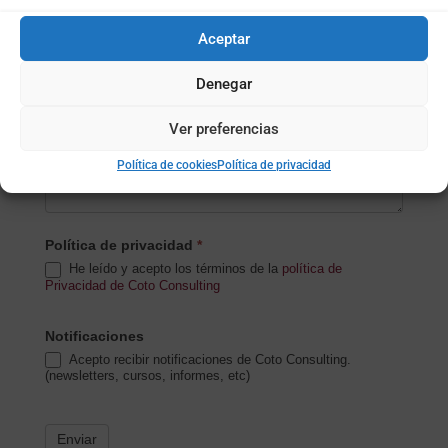
Subida de archivo (opcional)
Aceptar
Denegar
Mensaje
*
Ver preferencias
Política de cookies
Política de privacidad
Política de privacidad
*
He leído y acepto los términos de la
política de
Privacidad de Coto Consulting
Notificaciones
Acepto recibir notificaciones de Coto Consulting.
(newsletters, cursos, informes, etc)
Enviar