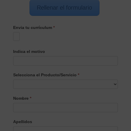
Rellenar el formulario
Envia tu currículum
*
Indica el motivo
Selecciona el Producto/Servicio
*
Selecciona
Nombre
*
el
Producto/Servicio
Apellidos