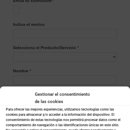
Envia tu currículum
*
Indica el motivo
Selecciona el Producto/Servicio
*
Selecciona
Nombre
*
el
Producto/Servicio
Gestionar el consentimiento
Apellidos
de las cookies
Para ofrecer las mejores experiencias, utilizamos tecnologías como las
cookies para almacenar y/o acceder a la información del dispositivo. El
Email
*
consentimiento de estas tecnologías nos permitirá procesar datos como el
comportamiento de navegación o las identificaciones únicas en este sitio.